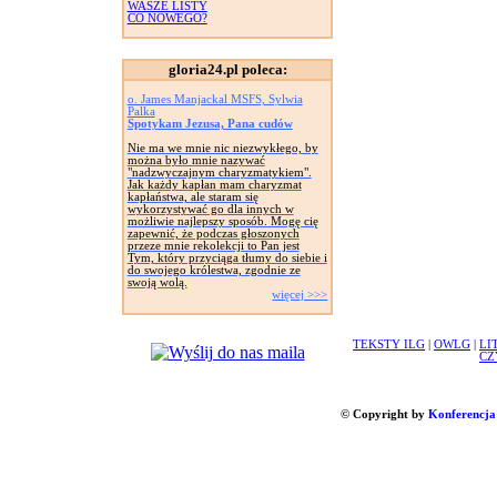
WASZE LISTY
CO NOWEGO?
gloria24.pl poleca:
o. James Manjackal MSFS, Sylwia
Palka
Spotykam Jezusa, Pana cudów
Nie ma we mnie nic niezwykłego, by
można było mnie nazywać
"nadzwyczajnym charyzmatykiem".
Jak każdy kapłan mam charyzmat
kapłaństwa, ale staram się
wykorzystywać go dla innych w
możliwie najlepszy sposób. Mogę cię
zapewnić, że podczas głoszonych
przeze mnie rekolekcji to Pan jest
Tym, który przyciąga tłumy do siebie i
do swojego królestwa, zgodnie ze
swoją wolą.
więcej >>>
TEKSTY ILG
|
OWLG
|
LI
CZ
© Copyright by
Konferencja 