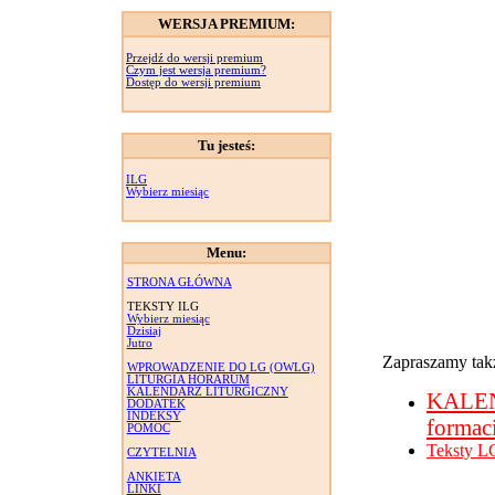
WERSJA PREMIUM:
Przejdź do wersji premium
Czym jest wersja premium?
Dostęp do wersji premium
Tu jesteś:
ILG
Wybierz miesiąc
Menu:
STRONA GŁÓWNA
TEKSTY ILG
Wybierz miesiąc
Dzisiaj
Jutro
Zapraszamy takż
WPROWADZENIE DO LG (OWLG)
LITURGIA HORARUM
KALENDARZ LITURGICZNY
KALE
DODATEK
INDEKSY
formac
POMOC
Teksty L
CZYTELNIA
ANKIETA
LINKI