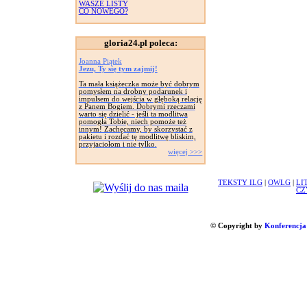
WASZE LISTY
CO NOWEGO?
gloria24.pl poleca:
Joanna Piątek
Jezu, Ty się tym zajmij!
Ta mała książeczka może być dobrym
pomysłem na drobny podarunek i
impulsem do wejścia w głęboką relację
z Panem Bogiem. Dobrymi rzeczami
warto się dzielić - jeśli ta modlitwa
pomogła Tobie, niech pomoże też
innym! Zachęcamy, by skorzystać z
pakietu i rozdać tę modlitwę bliskim,
przyjaciołom i nie tylko.
więcej >>>
TEKSTY ILG
|
OWLG
|
LI
CZ
© Copyright by
Konferencja 