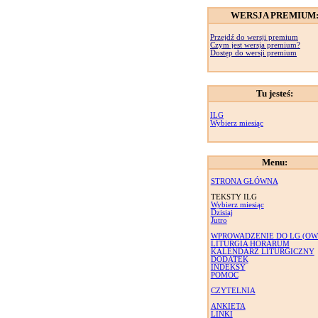
WERSJA PREMIUM
Przejdź do wersji premium
Czym jest wersja premium?
Dostęp do wersji premium
Tu jesteś:
ILG
Wybierz miesiąc
Menu:
STRONA GŁÓWNA
TEKSTY ILG
Wybierz miesiąc
Dzisiaj
Jutro
WPROWADZENIE DO LG (OW
LITURGIA HORARUM
KALENDARZ LITURGICZNY
DODATEK
INDEKSY
POMOC
CZYTELNIA
ANKIETA
LINKI