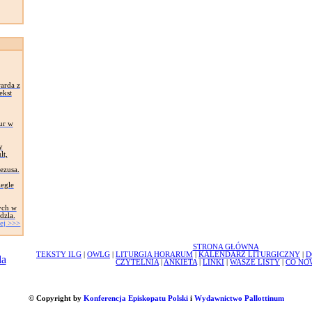
arda z
ekst
ur w
y
lt,
Jezusa.
egle
ych w
dzla.
ej >>>
STRONA GŁÓWNA
TEKSTY ILG
|
OWLG
|
LITURGIA HORARUM
|
KALENDARZ LITURGICZNY
|
D
CZYTELNIA
|
ANKIETA
|
LINKI
|
WASZE LISTY
|
CO NO
© Copyright by
Konferencja Episkopatu Polski
i
Wydawnictwo Pallottinum