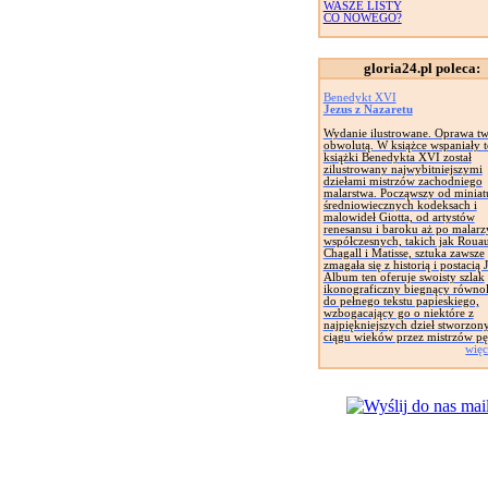
WASZE LISTY
CO NOWEGO?
gloria24.pl poleca:
Benedykt XVI
Jezus z Nazaretu
Wydanie ilustrowane. Oprawa tw
obwolutą. W książce wspaniały t
książki Benedykta XVI został
zilustrowany najwybitniejszymi
dziełami mistrzów zachodniego
malarstwa. Począwszy od miniat
średniowiecznych kodeksach i
malowideł Giotta, od artystów
renesansu i baroku aż po malarz
współczesnych, takich jak Rouau
Chagall i Matisse, sztuka zawsze
zmagała się z historią i postacią 
Album ten oferuje swoisty szlak
ikonograficzny biegnący równol
do pełnego tekstu papieskiego,
wzbogacający go o niektóre z
najpiękniejszych dzieł stworzon
ciągu wieków przez mistrzów pę
więc