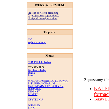
WERSJA PREMIUM:
Przejdź do wersji premium
Czym jest wersja premium?
Dostęp do wersji premium
Tu jesteś:
ILG
Wybierz miesiąc
Menu:
STRONA GŁÓWNA
TEKSTY ILG
Wybierz miesiąc
Dzisiaj
Jutro
Zapraszamy takż
WPROWADZENIE DO LG (OWLG)
LITURGIA HORARUM
KALENDARZ LITURGICZNY
KALE
DODATEK
INDEKSY
formac
POMOC
Teksty L
CZYTELNIA
ANKIETA
LINKI