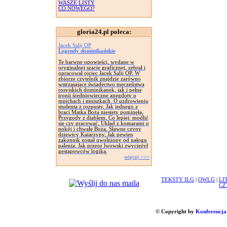
WASZE LISTY
CO NOWEGO?
gloria24.pl poleca:
Jacek Salij OP
Legendy dominikańskie
Te barwne opowieści, wydane w
oryginalnej szacie graficznej, zebrał i
opracował ojciec Jacek Salij OP. W
zbiorze czytelnik znajdzie zarówno
wstrząsające świadectwo męczeństwa
rosyjskich dominikanek, jak i pełne
ironii średniowieczne anegdoty o
mnichach i mniszkach. O uzdrowieniu
studenta z rozpusty, Jak jednego z
braci Matka Boża niestety pominęła,
Przygody z diabłem, Co lepiej: modlić
się czy pracować, Układ z komarami o
pokój i chwałę Bożą, Sławne czyny
dziewicy Katarzyny, Jak pewien
zakonnik został uwolniony od nałogu
palenia, Jak przeor lwowski zwyciężył
gestapowców logiką.
więcej >>>
TEKSTY ILG
|
OWLG
|
LI
CZ
© Copyright by
Konferencja 