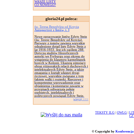
WASZE LISTY
CO NOWEGO?
gloria24.pl poleca:
św. Teresa Benedykta od Krzyża
Autoportret z listów, t. I
Nowe opracowanie listów Edyty Stein
(św. Teresy Benedykty od Krzyża).
Pierwszy z tomów zawiera wszystkie
odnalezione dotąd listy Edyty Stein z
lat 1916-1933. Jest ich ogółem 288.
Dotyczą studiów filozoficznych
autorki we Fryburgu oraz okresu do
wstąpienia do klasztoru karmelitanek
bosych w Kolonii. Ukazują ujmujący
obraz różnorakich relacji duchowych i
intelektualnych Edyty Stein, a także
zmagania o kształt własnej drogi
życiowej, wszystkie związane z tym
faktem walki i rozterki. Rzeczowe i
kompetentne wprowadzenie oraz
objaśnienia i komentarze zawarte w
przypisach odtwarzają pełnię
osobistych, intelektualnych i
politycznych powiązań Edyty Stein.
więcej >>>
TEKSTY ILG
|
OWLG
|
LI
CZ
© Copyright by
Konferencja 