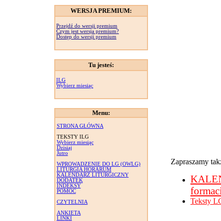
WERSJA PREMIUM:
Przejdź do wersji premium
Czym jest wersja premium?
Dostęp do wersji premium
Tu jesteś:
ILG
Wybierz miesiąc
Menu:
STRONA GŁÓWNA
TEKSTY ILG
Wybierz miesiąc
Dzisiaj
Jutro
Zapraszamy takż
WPROWADZENIE DO LG (OWLG)
LITURGIA HORARUM
KALENDARZ LITURGICZNY
KALE
DODATEK
INDEKSY
formac
POMOC
Teksty L
CZYTELNIA
ANKIETA
LINKI