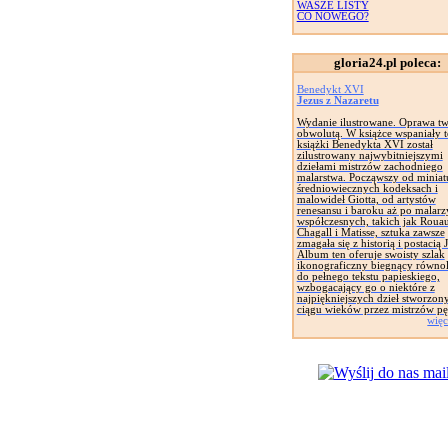
WASZE LISTY
CO NOWEGO?
gloria24.pl poleca:
Benedykt XVI
Jezus z Nazaretu
Wydanie ilustrowane. Oprawa tw
obwolutą. W książce wspaniały t
książki Benedykta XVI został
zilustrowany najwybitniejszymi
dziełami mistrzów zachodniego
malarstwa. Począwszy od miniat
średniowiecznych kodeksach i
malowideł Giotta, od artystów
renesansu i baroku aż po malarz
współczesnych, takich jak Rouau
Chagall i Matisse, sztuka zawsze
zmagała się z historią i postacią 
Album ten oferuje swoisty szlak
ikonograficzny biegnący równol
do pełnego tekstu papieskiego,
wzbogacający go o niektóre z
najpiękniejszych dzieł stworzon
ciągu wieków przez mistrzów pę
więc