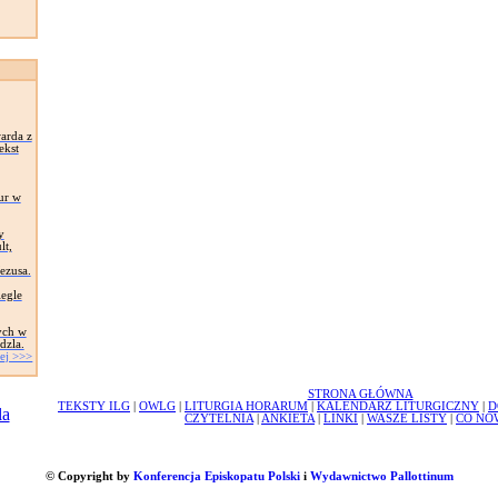
arda z
ekst
ur w
y
lt,
Jezusa.
egle
ych w
dzla.
ej >>>
STRONA GŁÓWNA
TEKSTY ILG
|
OWLG
|
LITURGIA HORARUM
|
KALENDARZ LITURGICZNY
|
D
CZYTELNIA
|
ANKIETA
|
LINKI
|
WASZE LISTY
|
CO NO
© Copyright by
Konferencja Episkopatu Polski
i
Wydawnictwo Pallottinum