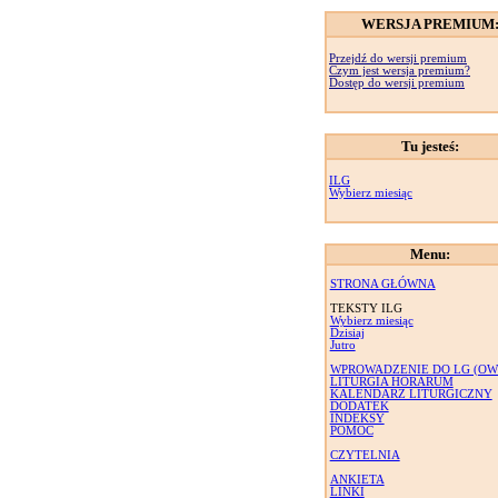
WERSJA PREMIUM
Przejdź do wersji premium
Czym jest wersja premium?
Dostęp do wersji premium
Tu jesteś:
ILG
Wybierz miesiąc
Menu:
STRONA GŁÓWNA
TEKSTY ILG
Wybierz miesiąc
Dzisiaj
Jutro
WPROWADZENIE DO LG (OW
LITURGIA HORARUM
KALENDARZ LITURGICZNY
DODATEK
INDEKSY
POMOC
CZYTELNIA
ANKIETA
LINKI