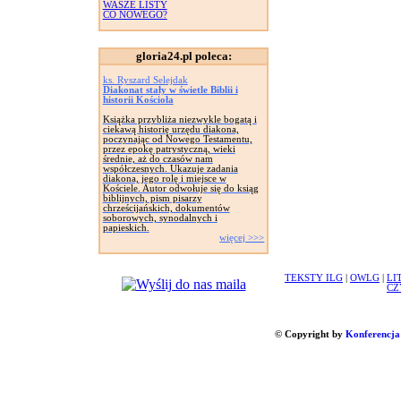
WASZE LISTY
CO NOWEGO?
gloria24.pl poleca:
ks. Ryszard Selejdak
Diakonat stały w świetle Biblii i
historii Kościoła
Książka przybliża niezwykle bogatą i
ciekawą historię urzędu diakona,
poczynając od Nowego Testamentu,
przez epokę patrystyczną, wieki
średnie, aż do czasów nam
współczesnych. Ukazuje zadania
diakona, jego rolę i miejsce w
Kościele. Autor odwołuje się do ksiąg
biblijnych, pism pisarzy
chrześcijańskich, dokumentów
soborowych, synodalnych i
papieskich.
więcej >>>
TEKSTY ILG
|
OWLG
|
LI
CZ
© Copyright by
Konferencja 