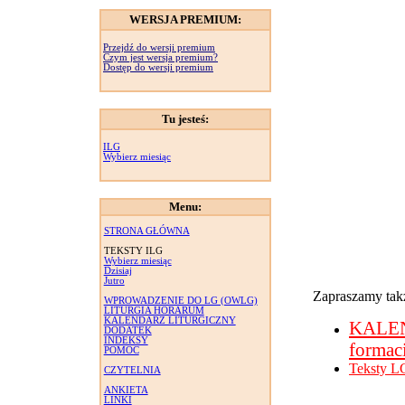
WERSJA PREMIUM:
Przejdź do wersji premium
Czym jest wersja premium?
Dostęp do wersji premium
Tu jesteś:
ILG
Wybierz miesiąc
Menu:
STRONA GŁÓWNA
TEKSTY ILG
Wybierz miesiąc
Dzisiaj
Jutro
Zapraszamy takż
WPROWADZENIE DO LG (OWLG)
LITURGIA HORARUM
KALENDARZ LITURGICZNY
KALE
DODATEK
INDEKSY
formac
POMOC
Teksty L
CZYTELNIA
ANKIETA
LINKI