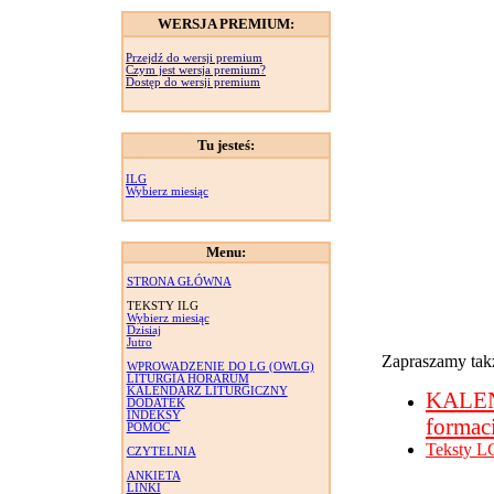
WERSJA PREMIUM:
Przejdź do wersji premium
Czym jest wersja premium?
Dostęp do wersji premium
Tu jesteś:
ILG
Wybierz miesiąc
Menu:
STRONA GŁÓWNA
TEKSTY ILG
Wybierz miesiąc
Dzisiaj
Jutro
Zapraszamy takż
WPROWADZENIE DO LG (OWLG)
LITURGIA HORARUM
KALENDARZ LITURGICZNY
KALE
DODATEK
INDEKSY
formac
POMOC
Teksty L
CZYTELNIA
ANKIETA
LINKI