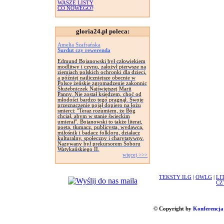
WASZE LISTY
CO NOWEGO?
gloria24.pl poleca:
Amelia Szafrańska
Surdut czy rewerenda
Edmund Bojanowski był człowiekiem
modlitwy i czynu, założył pierwsze na
ziemiach polskich ochronki dla dzieci,
a później najliczniejsze obecnie w
Polsce żeńskie zgromadzenie zakonnic
Służebniczek Najświętszej Marii
Panny. Nie został księdzem, choć od
młodości bardzo tego pragnął. Swoje
przeznaczenie pojął dopiero na łożu
smierci: "Teraz rozumiem, że Bóg
chciał, abym w stanie świeckim
umierał". Bojanowski to także literat,
poeta, tłumacz, publicysta, wydawca,
miłośnik i badacz folkloru, działacz
kulturalny, społeczny i charytatywny.
Nazywany był prekursorem Soboru
Watykańskiego II.
więcej >>>
TEKSTY ILG
|
OWLG
|
LI
CZ
© Copyright by
Konferencja 