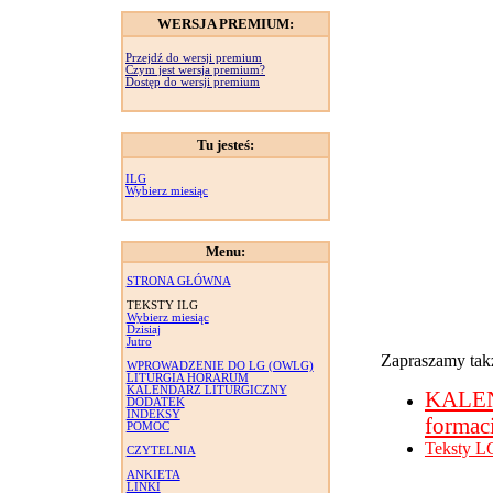
WERSJA PREMIUM:
Przejdź do wersji premium
Czym jest wersja premium?
Dostęp do wersji premium
Tu jesteś:
ILG
Wybierz miesiąc
Menu:
STRONA GŁÓWNA
TEKSTY ILG
Wybierz miesiąc
Dzisiaj
Jutro
Zapraszamy takż
WPROWADZENIE DO LG (OWLG)
LITURGIA HORARUM
KALENDARZ LITURGICZNY
KALE
DODATEK
INDEKSY
formac
POMOC
Teksty L
CZYTELNIA
ANKIETA
LINKI