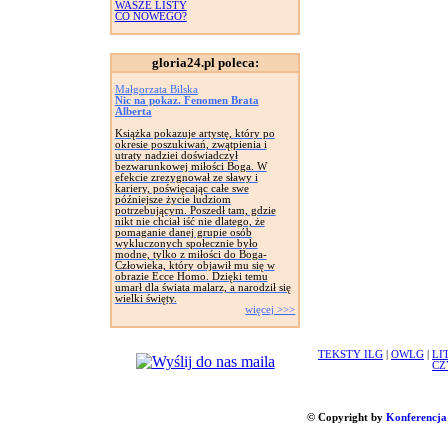
WASZE LISTY
CO NOWEGO?
gloria24.pl poleca:
Małgorzata Bilska
Nic na pokaz. Fenomen Brata
Alberta
Książka pokazuje artystę, który po
okresie poszukiwań, zwątpienia i
utraty nadziei doświadczył
bezwarunkowej miłości Boga. W
efekcie zrezygnował ze sławy i
kariery, poświęcając całe swe
późniejsze życie ludziom
potrzebującym. Poszedł tam, gdzie
nikt nie chciał iść nie dlatego, że
pomaganie danej grupie osób
wykluczonych społecznie było
modne, tylko z miłości do Boga-
Człowieka, który objawił mu się w
obrazie Ecce Homo. Dzięki temu
umarł dla świata malarz, a narodził się
wielki święty.
więcej >>>
TEKSTY ILG
|
OWLG
|
LI
CZ
© Copyright by
Konferencja 