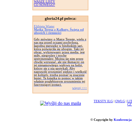
WASZE LISTY
CO NOWEGO?
gloria24.pl poleca:
Elżbieta Wiater
Matka Teresa z Kalkuty. Święta od
ubogich i ciemności
Gdy mówimy o Matce Teresie, wielu z
nas ma przed oczami pochyloną,
łagodną staruszkę w hinduskim sari,
która poświęciła się ubogim. Taki jej
obraz, wykreowany przez media, jest
miły, niegroźny i trochę
sentymentalny. Można się nim przez
chwilę wzruszać, ale nie tłumaczy on
jej niesamowitego wpływu na ludzi,
którzy się z nią spotykali. Aby
naprawdę zrozumieć piękno i wielkość
tej kobiety, trzeba poznać ją znacznie
lepiej. Ta książka to pomoc w takim
właśnie pogłębionym zrozumieniu tej
fascynującej postaci.
więcej >>>
TEKSTY ILG
|
OWLG
|
LI
CZ
© Copyright by
Konferencja 