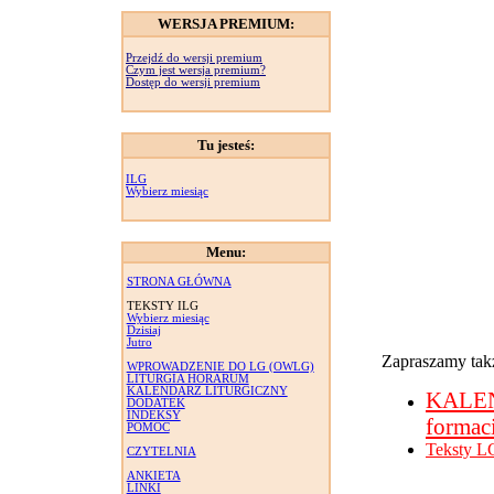
WERSJA PREMIUM:
Przejdź do wersji premium
Czym jest wersja premium?
Dostęp do wersji premium
Tu jesteś:
ILG
Wybierz miesiąc
Menu:
STRONA GŁÓWNA
TEKSTY ILG
Wybierz miesiąc
Dzisiaj
Jutro
Zapraszamy takż
WPROWADZENIE DO LG (OWLG)
LITURGIA HORARUM
KALENDARZ LITURGICZNY
KALE
DODATEK
INDEKSY
formac
POMOC
Teksty L
CZYTELNIA
ANKIETA
LINKI