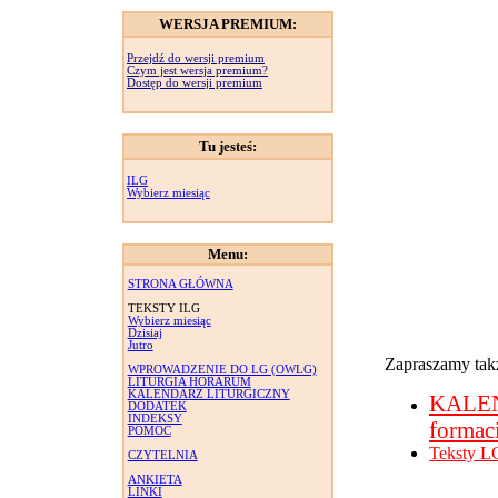
WERSJA PREMIUM:
Przejdź do wersji premium
Czym jest wersja premium?
Dostęp do wersji premium
Tu jesteś:
ILG
Wybierz miesiąc
Menu:
STRONA GŁÓWNA
TEKSTY ILG
Wybierz miesiąc
Dzisiaj
Jutro
Zapraszamy takż
WPROWADZENIE DO LG (OWLG)
LITURGIA HORARUM
KALENDARZ LITURGICZNY
KALE
DODATEK
INDEKSY
formac
POMOC
Teksty L
CZYTELNIA
ANKIETA
LINKI