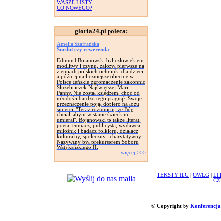
WASZE LISTY
CO NOWEGO?
gloria24.pl poleca:
Amelia Szafrańska
Surdut czy rewerenda
Edmund Bojanowski był człowiekiem
modlitwy i czynu, założył pierwsze na
ziemiach polskich ochronki dla dzieci,
a później najliczniejsze obecnie w
Polsce żeńskie zgromadzenie zakonnic
Służebniczek Najświętszej Marii
Panny. Nie został księdzem, choć od
młodości bardzo tego pragnął. Swoje
przeznaczenie pojął dopiero na łożu
smierci: "Teraz rozumiem, że Bóg
chciał, abym w stanie świeckim
umierał". Bojanowski to także literat,
poeta, tłumacz, publicysta, wydawca,
miłośnik i badacz folkloru, działacz
kulturalny, społeczny i charytatywny.
Nazywany był prekursorem Soboru
Watykańskiego II.
więcej >>>
TEKSTY ILG
|
OWLG
|
LI
CZ
© Copyright by
Konferencja 