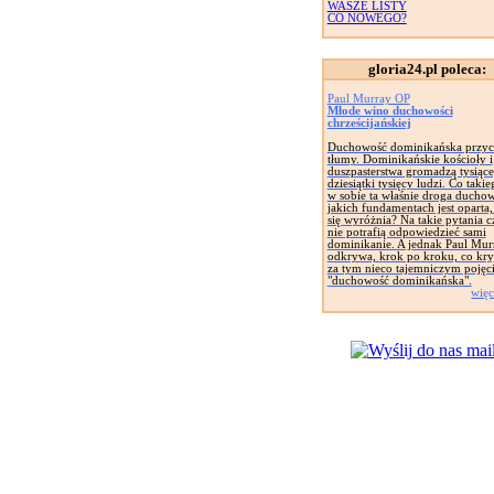
WASZE LISTY
CO NOWEGO?
gloria24.pl poleca:
Paul Murray OP
Młode wino duchowości
chrześcijańskiej
Duchowość dominikańska przyc
tłumy. Dominikańskie kościoły i
duszpasterstwa gromadzą tysiące
dziesiątki tysięcy ludzi. Co taki
w sobie ta właśnie droga ducho
jakich fundamentach jest oparta
się wyróżnia? Na takie pytania c
nie potrafią odpowiedzieć sami
dominikanie. A jednak Paul Mur
odkrywa, krok po kroku, co kryj
za tym nieco tajemniczym pojęc
"duchowość dominikańska".
więc