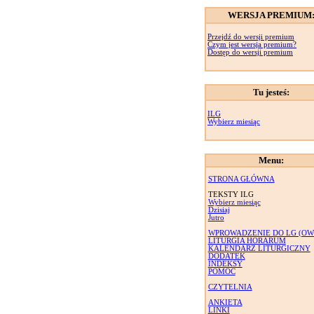
WERSJA PREMIUM
Przejdź do wersji premium
Czym jest wersja premium?
Dostęp do wersji premium
Tu jesteś:
ILG
Wybierz miesiąc
Menu:
STRONA GŁÓWNA
TEKSTY ILG
Wybierz miesiąc
Dzisiaj
Jutro
WPROWADZENIE DO LG (OW
LITURGIA HORARUM
KALENDARZ LITURGICZNY
DODATEK
INDEKSY
POMOC
CZYTELNIA
ANKIETA
LINKI