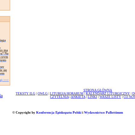
iąga
,
ego ma
wa? Na
, czym
zęsto
ray
e się
iem
ej >>>
STRONA GŁÓWNA
TEKSTY ILG
|
OWLG
|
LITURGIA HORARUM
|
KALENDARZ LITURGICZNY
|
D
CZYTELNIA
|
ANKIETA
|
LINKI
|
WASZE LISTY
|
CO NO
© Copyright by
Konferencja Episkopatu Polski
i
Wydawnictwo Pallottinum