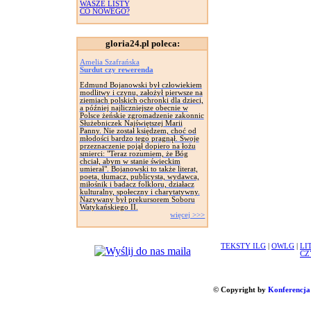
WASZE LISTY
CO NOWEGO?
gloria24.pl poleca:
Amelia Szafrańska
Surdut czy rewerenda
Edmund Bojanowski był człowiekiem
modlitwy i czynu, założył pierwsze na
ziemiach polskich ochronki dla dzieci,
a później najliczniejsze obecnie w
Polsce żeńskie zgromadzenie zakonnic
Służebniczek Najświętszej Marii
Panny. Nie został księdzem, choć od
młodości bardzo tego pragnął. Swoje
przeznaczenie pojął dopiero na łożu
smierci: "Teraz rozumiem, że Bóg
chciał, abym w stanie świeckim
umierał". Bojanowski to także literat,
poeta, tłumacz, publicysta, wydawca,
miłośnik i badacz folkloru, działacz
kulturalny, społeczny i charytatywny.
Nazywany był prekursorem Soboru
Watykańskiego II.
więcej >>>
TEKSTY ILG
|
OWLG
|
LI
CZ
© Copyright by
Konferencja 