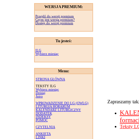
WERSJA PREMIUM:
Przejdź do wersji premium
Czym jest wersja premium?
Dostęp do wersji premium
Tu jesteś:
ILG
Wybierz miesiąc
Menu:
STRONA GŁÓWNA
TEKSTY ILG
Wybierz miesiąc
Dzisiaj
Jutro
Zapraszamy takż
WPROWADZENIE DO LG (OWLG)
LITURGIA HORARUM
KALENDARZ LITURGICZNY
KALE
DODATEK
INDEKSY
formac
POMOC
Teksty L
CZYTELNIA
ANKIETA
LINKI