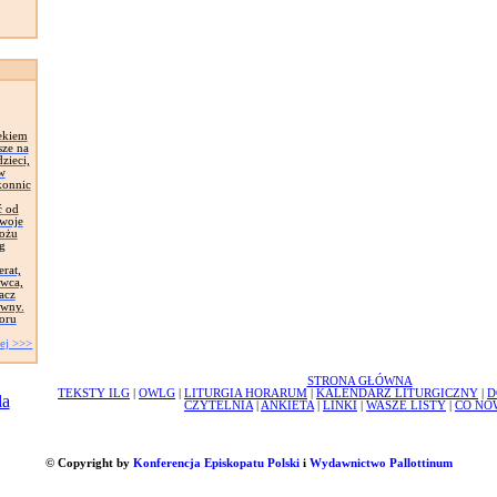
ekiem
sze na
zieci,
 w
konnic
ć od
Swoje
łożu
g
erat,
awca,
acz
ywny.
oru
ej >>>
STRONA GŁÓWNA
TEKSTY ILG
|
OWLG
|
LITURGIA HORARUM
|
KALENDARZ LITURGICZNY
|
D
CZYTELNIA
|
ANKIETA
|
LINKI
|
WASZE LISTY
|
CO NO
© Copyright by
Konferencja Episkopatu Polski
i
Wydawnictwo Pallottinum