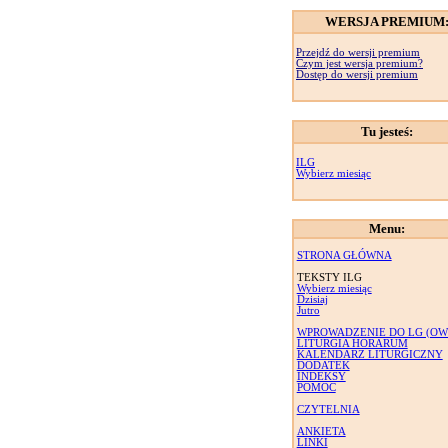
WERSJA PREMIUM
Przejdź do wersji premium
Czym jest wersja premium?
Dostęp do wersji premium
Tu jesteś:
ILG
Wybierz miesiąc
Menu:
STRONA GŁÓWNA
TEKSTY ILG
Wybierz miesiąc
Dzisiaj
Jutro
WPROWADZENIE DO LG (OW
LITURGIA HORARUM
KALENDARZ LITURGICZNY
DODATEK
INDEKSY
POMOC
CZYTELNIA
ANKIETA
LINKI