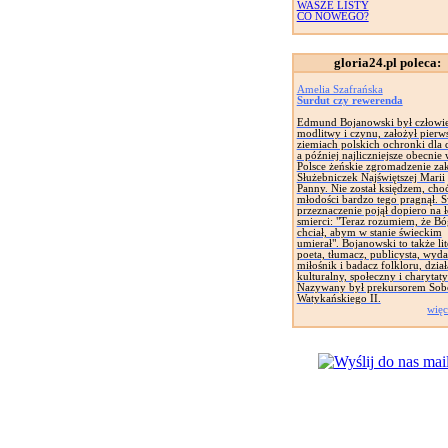
WASZE LISTY
CO NOWEGO?
gloria24.pl poleca:
Amelia Szafrańska
Surdut czy rewerenda
Edmund Bojanowski był człowi
modlitwy i czynu, założył pierw
ziemiach polskich ochronki dla d
a później najliczniejsze obecnie
Polsce żeńskie zgromadzenie za
Służebniczek Najświętszej Marii
Panny. Nie został księdzem, cho
młodości bardzo tego pragnął. 
przeznaczenie pojął dopiero na 
smierci: "Teraz rozumiem, że Bó
chciał, abym w stanie świeckim
umierał". Bojanowski to także lit
poeta, tłumacz, publicysta, wyd
miłośnik i badacz folkloru, dział
kulturalny, społeczny i charytat
Nazywany był prekursorem Sob
Watykańskiego II.
więc