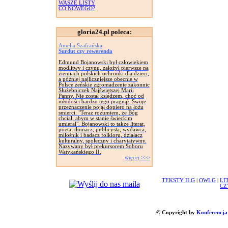
WASZE LISTY
CO NOWEGO?
gloria24.pl poleca:
Amelia Szafrańska
Surdut czy rewerenda
Edmund Bojanowski był człowiekiem
modlitwy i czynu, założył pierwsze na
ziemiach polskich ochronki dla dzieci,
a później najliczniejsze obecnie w
Polsce żeńskie zgromadzenie zakonnic
Służebniczek Najświętszej Marii
Panny. Nie został księdzem, choć od
młodości bardzo tego pragnął. Swoje
przeznaczenie pojął dopiero na łożu
smierci: "Teraz rozumiem, że Bóg
chciał, abym w stanie świeckim
umierał". Bojanowski to także literat,
poeta, tłumacz, publicysta, wydawca,
miłośnik i badacz folkloru, działacz
kulturalny, społeczny i charytatywny.
Nazywany był prekursorem Soboru
Watykańskiego II.
więcej >>>
TEKSTY ILG
|
OWLG
|
LI
CZ
© Copyright by
Konferencja 