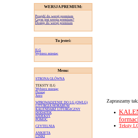
WERSJA PREMIUM:
Przejdź do wersji premium
Czym jest wersja premium?
Dostęp do wersji premium
Tu jesteś:
ILG
Wybierz miesiąc
Menu:
STRONA GŁÓWNA
TEKSTY ILG
Wybierz miesiąc
Dzisiaj
Jutro
Zapraszamy takż
WPROWADZENIE DO LG (OWLG)
LITURGIA HORARUM
KALENDARZ LITURGICZNY
KALE
DODATEK
INDEKSY
formac
POMOC
Teksty L
CZYTELNIA
ANKIETA
LINKI