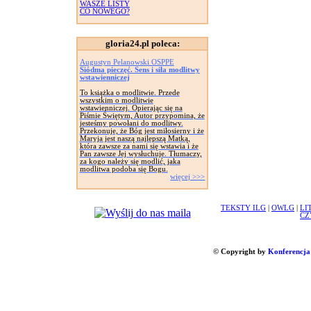
WASZE LISTY
CO NOWEGO?
gloria24.pl poleca:
Augustyn Pelanowski OSPPE
Siódma pieczęć. Sens i siła modlitwy
wstawienniczej
To książka o modlitwie. Przede
wszystkim o modlitwie
wstawienniczej. Opierając się na
Piśmie Świętym, Autor przypomina, że
jesteśmy powołani do modlitwy.
Przekonuje, że Bóg jest miłosierny i że
Maryja jest naszą najlepszą Matką,
która zawsze za nami się wstawia i że
Pan zawsze Jej wysłuchuje. Tłumaczy,
za kogo należy się modlić, jaka
modlitwa podoba się Bogu.
więcej >>>
TEKSTY ILG
|
OWLG
|
LI
CZ
© Copyright by
Konferencja 