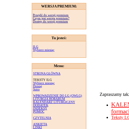
WERSJA PREMIUM:
Przejdź do wersji premium
Czym jest wersja premium?
Dostęp do wersji premium
Tu jesteś:
ILG
Wybierz miesiąc
Menu:
STRONA GŁÓWNA
TEKSTY ILG
Wybierz miesiąc
Dzisiaj
Jutro
Zapraszamy takż
WPROWADZENIE DO LG (OWLG)
LITURGIA HORARUM
KALENDARZ LITURGICZNY
KALE
DODATEK
INDEKSY
formac
POMOC
Teksty L
CZYTELNIA
ANKIETA
LINKI