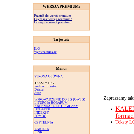
WERSJA PREMIUM:
Przejdź do wersji premium
Czym jest wersja premium?
Dostęp do wersji premium
Tu jesteś:
ILG
Wybierz miesiąc
Menu:
STRONA GŁÓWNA
TEKSTY ILG
Wybierz miesiąc
Dzisiaj
Jutro
Zapraszamy takż
WPROWADZENIE DO LG (OWLG)
LITURGIA HORARUM
KALENDARZ LITURGICZNY
KALE
DODATEK
INDEKSY
formac
POMOC
Teksty L
CZYTELNIA
ANKIETA
LINKI