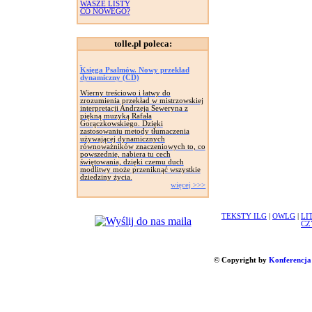
WASZE LISTY
CO NOWEGO?
tolle.pl poleca:
Księga Psalmów. Nowy przekład
dynamiczny (CD)
Wierny treściowo i łatwy do
zrozumienia przekład w mistrzowskiej
interpretacji Andrzeja Seweryna z
piękną muzyką Rafała
Gorączkowskiego. Dzięki
zastosowaniu metody tłumaczenia
używającej dynamicznych
równoważników znaczeniowych to, co
powszednie, nabiera tu cech
świętowania, dzięki czemu duch
modlitwy może przeniknąć wszystkie
dziedziny życia.
więcej >>>
TEKSTY ILG
|
OWLG
|
LI
CZ
© Copyright by
Konferencja 