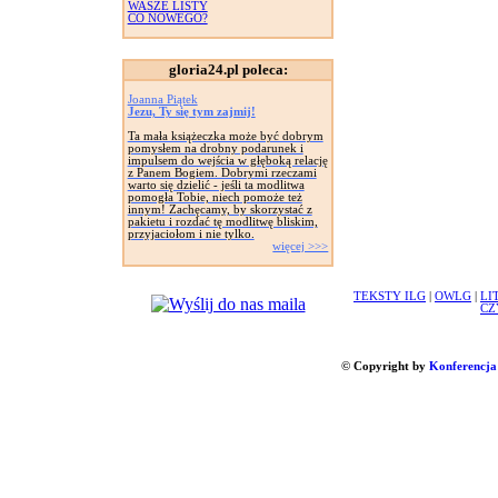
WASZE LISTY
CO NOWEGO?
gloria24.pl poleca:
Joanna Piątek
Jezu, Ty się tym zajmij!
Ta mała książeczka może być dobrym
pomysłem na drobny podarunek i
impulsem do wejścia w głęboką relację
z Panem Bogiem. Dobrymi rzeczami
warto się dzielić - jeśli ta modlitwa
pomogła Tobie, niech pomoże też
innym! Zachęcamy, by skorzystać z
pakietu i rozdać tę modlitwę bliskim,
przyjaciołom i nie tylko.
więcej >>>
TEKSTY ILG
|
OWLG
|
LI
CZ
© Copyright by
Konferencja 