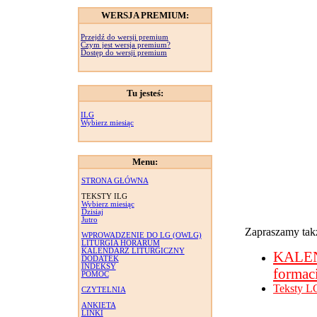
WERSJA PREMIUM:
Przejdź do wersji premium
Czym jest wersja premium?
Dostęp do wersji premium
Tu jesteś:
ILG
Wybierz miesiąc
Menu:
STRONA GŁÓWNA
TEKSTY ILG
Wybierz miesiąc
Dzisiaj
Jutro
Zapraszamy takż
WPROWADZENIE DO LG (OWLG)
LITURGIA HORARUM
KALENDARZ LITURGICZNY
KALE
DODATEK
INDEKSY
formac
POMOC
Teksty L
CZYTELNIA
ANKIETA
LINKI