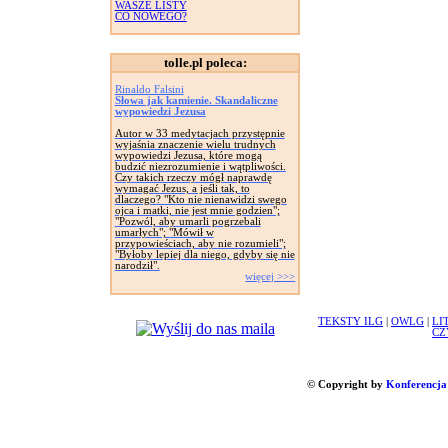
WASZE LISTY
CO NOWEGO?
tolle.pl poleca:
Rinaldo Falsini
Słowa jak kamienie. Skandaliczne
wypowiedzi Jezusa
Autor w 33 medytacjach przystępnie
wyjaśnia znaczenie wielu trudnych
wypowiedzi Jezusa, które mogą
budzić niezrozumienie i wątpliwości.
Czy takich rzeczy mógł naprawdę
wymagać Jezus, a jeśli tak, to
dlaczego? "Kto nie nienawidzi swego
ojca i matki, nie jest mnie godzien";
"Pozwól, aby umarli pogrzebali
umarłych"; "Mówił w
przypowieściach, aby nie rozumieli";
"Byłoby lepiej dla niego, gdyby się nie
narodził".
więcej >>>
TEKSTY ILG
|
OWLG
|
LI
CZ
© Copyright by
Konferencja 