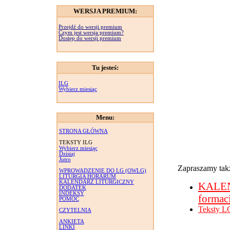
WERSJA PREMIUM:
Przejdź do wersji premium
Czym jest wersja premium?
Dostęp do wersji premium
Tu jesteś:
ILG
Wybierz miesiąc
Menu:
STRONA GŁÓWNA
TEKSTY ILG
Wybierz miesiąc
Dzisiaj
Jutro
Zapraszamy takż
WPROWADZENIE DO LG (OWLG)
LITURGIA HORARUM
KALENDARZ LITURGICZNY
KALE
DODATEK
INDEKSY
formac
POMOC
Teksty L
CZYTELNIA
ANKIETA
LINKI