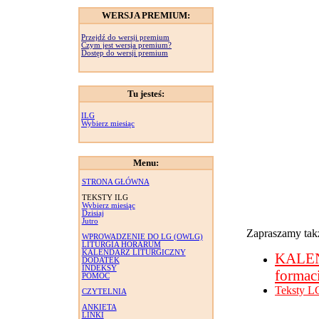
WERSJA PREMIUM:
Przejdź do wersji premium
Czym jest wersja premium?
Dostęp do wersji premium
Tu jesteś:
ILG
Wybierz miesiąc
Menu:
STRONA GŁÓWNA
TEKSTY ILG
Wybierz miesiąc
Dzisiaj
Jutro
Zapraszamy takż
WPROWADZENIE DO LG (OWLG)
LITURGIA HORARUM
KALENDARZ LITURGICZNY
KALE
DODATEK
INDEKSY
formac
POMOC
Teksty L
CZYTELNIA
ANKIETA
LINKI