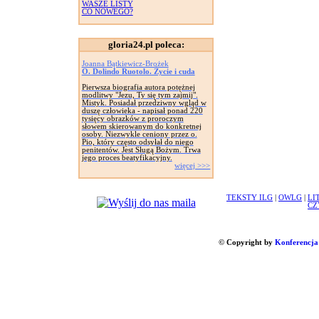
WASZE LISTY
CO NOWEGO?
gloria24.pl poleca:
Joanna Bątkiewicz-Brożek
O. Dolindo Ruotolo. Życie i cuda
Pierwsza biografia autora potężnej
modlitwy "Jezu, Ty się tym zajmij".
Mistyk. Posiadał przedziwny wgląd w
duszę człowieka - napisał ponad 220
tysięcy obrazków z proroczym
słowem skierowanym do konkretnej
osoby. Niezwykle ceniony przez o.
Pio, który często odsyłał do niego
penitentów. Jest Sługą Bożym. Trwa
jego proces beatyfikacyjny.
więcej >>>
TEKSTY ILG
|
OWLG
|
LI
CZ
© Copyright by
Konferencja 