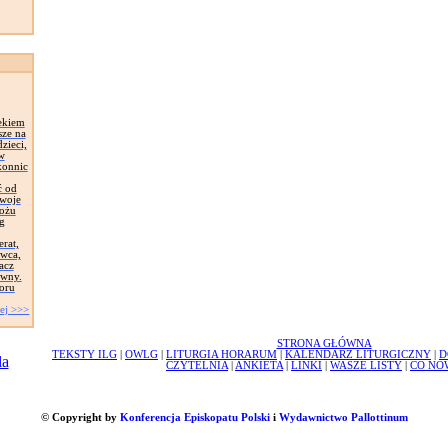
ekiem
sze na
zieci,
 w
konnic
ć od
Swoje
łożu
g
erat,
awca,
acz
ywny.
oru
ej >>>
STRONA GŁÓWNA
TEKSTY ILG
|
OWLG
|
LITURGIA HORARUM
|
KALENDARZ LITURGICZNY
|
D
CZYTELNIA
|
ANKIETA
|
LINKI
|
WASZE LISTY
|
CO NO
© Copyright by
Konferencja Episkopatu Polski
i
Wydawnictwo Pallottinum