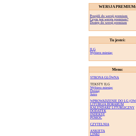
WERSJA PREMIUM
Przejdź do wersji premium
Czym jest wersja premium?
Dostęp do wersji premium
Tu jesteś:
ILG
Wybierz miesiąc
Menu:
STRONA GŁÓWNA
TEKSTY ILG
Wybierz miesiąc
Dzisiaj
Jutro
WPROWADZENIE DO LG (OW
LITURGIA HORARUM
KALENDARZ LITURGICZNY
DODATEK
INDEKSY
POMOC
CZYTELNIA
ANKIETA
LINKI