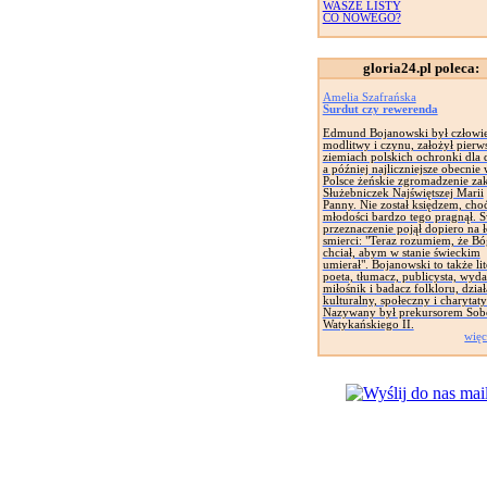
WASZE LISTY
CO NOWEGO?
gloria24.pl poleca:
Amelia Szafrańska
Surdut czy rewerenda
Edmund Bojanowski był człowi
modlitwy i czynu, założył pierw
ziemiach polskich ochronki dla d
a później najliczniejsze obecnie
Polsce żeńskie zgromadzenie za
Służebniczek Najświętszej Marii
Panny. Nie został księdzem, cho
młodości bardzo tego pragnął. 
przeznaczenie pojął dopiero na 
smierci: "Teraz rozumiem, że Bó
chciał, abym w stanie świeckim
umierał". Bojanowski to także lit
poeta, tłumacz, publicysta, wyd
miłośnik i badacz folkloru, dział
kulturalny, społeczny i charytat
Nazywany był prekursorem Sob
Watykańskiego II.
więc