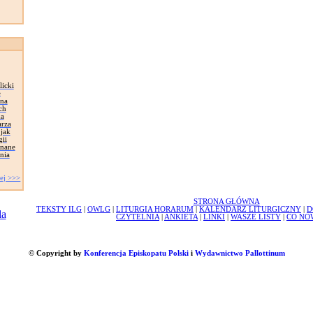
licki
e
 na
ch
ka
rza
 jak
ii
onane
nia
ej >>>
STRONA GŁÓWNA
TEKSTY ILG
|
OWLG
|
LITURGIA HORARUM
|
KALENDARZ LITURGICZNY
|
D
CZYTELNIA
|
ANKIETA
|
LINKI
|
WASZE LISTY
|
CO NO
© Copyright by
Konferencja Episkopatu Polski
i
Wydawnictwo Pallottinum