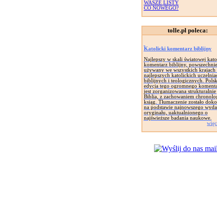
WASZE LISTY
CO NOWEGO?
tolle.pl poleca:
Katolicki komentarz biblijny
Najlepszy w skali światowej kato
komentarz biblijny, powszechni
używany we wszystkich krajach
najlepszych katolickich uczelnia
biblijnych i teologicznych. Pols
edycja tego ogromnego komenta
jest zorganizowana strukturalnie
Biblia, z zachowaniem chronolog
ksiąg. Tłumaczenie zostało dok
na podstawie najnowszego wyda
oryginału, uaktualnionego o
najświeższe badania naukowe.
więc