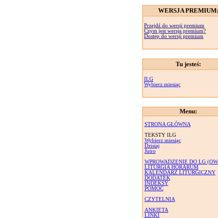
WERSJA PREMIUM
Przejdź do wersji premium
Czym jest wersja premium?
Dostęp do wersji premium
Tu jesteś:
ILG
Wybierz miesiąc
Menu:
STRONA GŁÓWNA
TEKSTY ILG
Wybierz miesiąc
Dzisiaj
Jutro
WPROWADZENIE DO LG (OW
LITURGIA HORARUM
KALENDARZ LITURGICZNY
DODATEK
INDEKSY
POMOC
CZYTELNIA
ANKIETA
LINKI