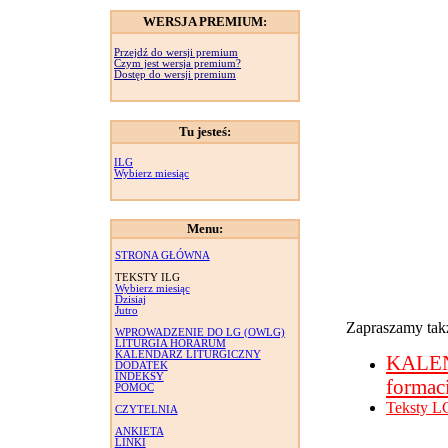
WERSJA PREMIUM:
Przejdź do wersji premium
Czym jest wersja premium?
Dostęp do wersji premium
Tu jesteś:
ILG
Wybierz miesiąc
Menu:
STRONA GŁÓWNA
TEKSTY ILG
Wybierz miesiąc
Dzisiaj
Jutro
Zapraszamy takż
WPROWADZENIE DO LG (OWLG)
LITURGIA HORARUM
KALENDARZ LITURGICZNY
KALE
DODATEK
INDEKSY
formac
POMOC
Teksty L
CZYTELNIA
ANKIETA
LINKI