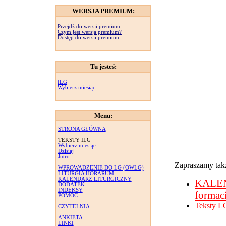
WERSJA PREMIUM:
Przejdź do wersji premium
Czym jest wersja premium?
Dostęp do wersji premium
Tu jesteś:
ILG
Wybierz miesiąc
Menu:
STRONA GŁÓWNA
TEKSTY ILG
Wybierz miesiąc
Dzisiaj
Jutro
Zapraszamy takż
WPROWADZENIE DO LG (OWLG)
LITURGIA HORARUM
KALENDARZ LITURGICZNY
KALE
DODATEK
INDEKSY
formac
POMOC
Teksty L
CZYTELNIA
ANKIETA
LINKI