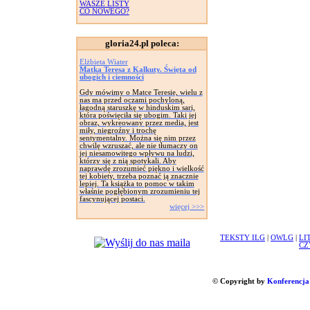
WASZE LISTY
CO NOWEGO?
gloria24.pl poleca:
Elżbieta Wiater
Matka Teresa z Kalkuty. Święta od
ubogich i ciemności
Gdy mówimy o Matce Teresie, wielu z
nas ma przed oczami pochyloną,
łagodną staruszkę w hinduskim sari,
która poświęciła się ubogim. Taki jej
obraz, wykreowany przez media, jest
miły, niegroźny i trochę
sentymentalny. Można się nim przez
chwilę wzruszać, ale nie tłumaczy on
jej niesamowitego wpływu na ludzi,
którzy się z nią spotykali. Aby
naprawdę zrozumieć piękno i wielkość
tej kobiety, trzeba poznać ją znacznie
lepiej. Ta książka to pomoc w takim
właśnie pogłębionym zrozumieniu tej
fascynującej postaci.
więcej >>>
TEKSTY ILG
|
OWLG
|
LI
CZ
© Copyright by
Konferencja 