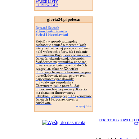
WASZE LISTY
CO NOWEGO?
gloria24.pl poleca:
Ryszard Szwoch
Z Auschwitz do nieba
Święci i błogosławieni
Kościół w sposób szczególny
zachowuje pamięć o męczennikach
wiary, widząc w tej praktyce zarówno
hołd wobec ich ofiary, jak i oddanie
czci samemu Bogu, który w znaku ich
świętości ukazuje swoją obecność.
Świadectwa męczenników za wiarę,
towarzyszące Kościołowi od dwóch
tysięcy lat, także w XX wieku
obfitowały licznymi obrazami cierpień
i prześladowań, ukazując przy tym
najwymowniejsze dowody
prawdziwego zespolenia z
Chrystusem, jakie potrafili dać
oprawcom Jego wyznawcy. Książka
ma charakter ilustrowanego
leksykonu, opisującego 17 życiorysów
świętych i błogosławionych z
Auschwitz.
więcej >>>
TEKSTY ILG
|
OWLG
|
LI
CZ