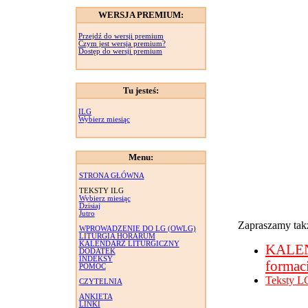
WERSJA PREMIUM:
Przejdź do wersji premium
Czym jest wersja premium?
Dostęp do wersji premium
Tu jesteś:
ILG
Wybierz miesiąc
Menu:
STRONA GŁÓWNA
TEKSTY ILG
Wybierz miesiąc
Dzisiaj
Jutro
Zapraszamy takż
WPROWADZENIE DO LG (OWLG)
LITURGIA HORARUM
KALENDARZ LITURGICZNY
KALE
DODATEK
INDEKSY
formac
POMOC
Teksty L
CZYTELNIA
ANKIETA
LINKI