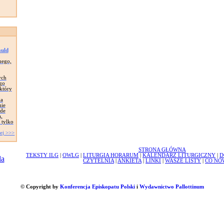
auld
nego,
ych
go
który
ka
nie
 de
,
 tylko
ej >>>
STRONA GŁÓWNA
TEKSTY ILG
|
OWLG
|
LITURGIA HORARUM
|
KALENDARZ LITURGICZNY
|
D
CZYTELNIA
|
ANKIETA
|
LINKI
|
WASZE LISTY
|
CO NO
© Copyright by
Konferencja Episkopatu Polski
i
Wydawnictwo Pallottinum