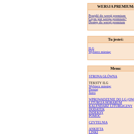
WERSJA PREMIUM
Przejdź do wersji premium
Czym jest wersja premium?
Dostęp do wersji premium
Tu jesteś:
ILG
Wybierz miesiąc
Menu:
STRONA GŁÓWNA
TEKSTY ILG
Wybierz miesiąc
Dzisiaj
Jutro
WPROWADZENIE DO LG (OW
LITURGIA HORARUM
KALENDARZ LITURGICZNY
DODATEK
INDEKSY
POMOC
CZYTELNIA
ANKIETA
LINKI