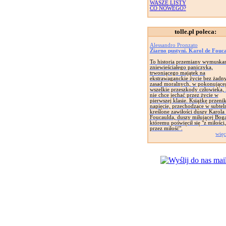
WASZE LISTY
CO NOWEGO?
tolle.pl poleca:
Alessandro Pronzato
Ziarno pustyni. Karol de Fouc
To historia przemiany wymuska
zniewieściałego paniczyka,
trwoniącego majątek na
ekstrawaganckie życie bez żadn
zasad moralnych, w pokonujące
wszelkie przeszkody człowieka, 
nie chce jechać przez życie w
pierwszej klasie. Książkę przeni
napięcie, przechodzące w subtel
kreślone zawiłości duszy Karola
Foucaulda, duszy miłującej Boga
któremu poświęcił się "z miłości,
przez miłość".
więc