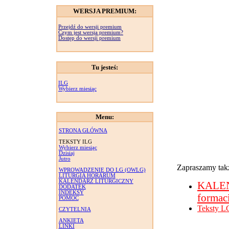
WERSJA PREMIUM:
Przejdź do wersji premium
Czym jest wersja premium?
Dostęp do wersji premium
Tu jesteś:
ILG
Wybierz miesiąc
Menu:
STRONA GŁÓWNA
TEKSTY ILG
Wybierz miesiąc
Dzisiaj
Jutro
Zapraszamy takż
WPROWADZENIE DO LG (OWLG)
LITURGIA HORARUM
KALENDARZ LITURGICZNY
KALE
DODATEK
INDEKSY
formac
POMOC
Teksty L
CZYTELNIA
ANKIETA
LINKI