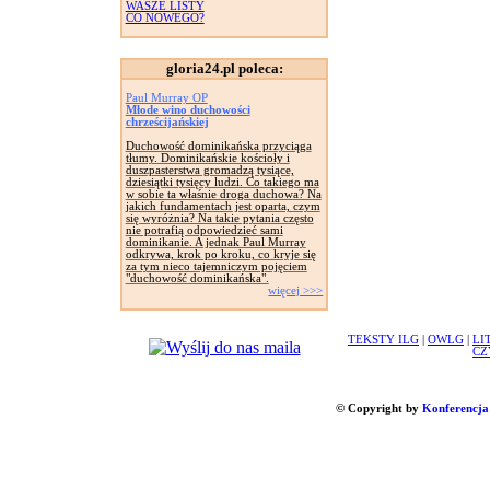
WASZE LISTY
CO NOWEGO?
gloria24.pl poleca:
Paul Murray OP
Młode wino duchowości
chrześcijańskiej
Duchowość dominikańska przyciąga
tłumy. Dominikańskie kościoły i
duszpasterstwa gromadzą tysiące,
dziesiątki tysięcy ludzi. Co takiego ma
w sobie ta właśnie droga duchowa? Na
jakich fundamentach jest oparta, czym
się wyróżnia? Na takie pytania często
nie potrafią odpowiedzieć sami
dominikanie. A jednak Paul Murray
odkrywa, krok po kroku, co kryje się
za tym nieco tajemniczym pojęciem
"duchowość dominikańska".
więcej >>>
TEKSTY ILG
|
OWLG
|
LI
CZ
© Copyright by
Konferencja 