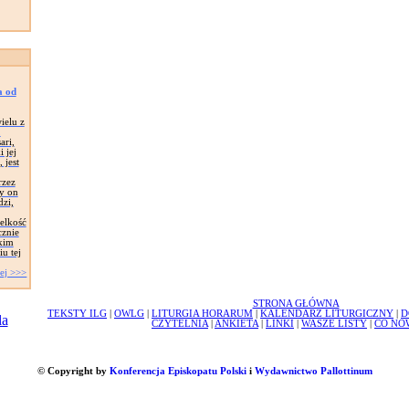
a od
ielu z
,
ari,
 jej
 jest
rzez
zy on
dzi,
elkość
cznie
akim
u tej
ej >>>
STRONA GŁÓWNA
TEKSTY ILG
|
OWLG
|
LITURGIA HORARUM
|
KALENDARZ LITURGICZNY
|
D
CZYTELNIA
|
ANKIETA
|
LINKI
|
WASZE LISTY
|
CO NO
© Copyright by
Konferencja Episkopatu Polski
i
Wydawnictwo Pallottinum