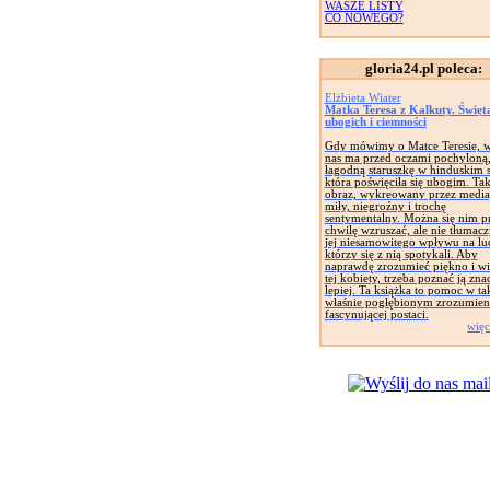
WASZE LISTY
CO NOWEGO?
gloria24.pl poleca:
Elżbieta Wiater
Matka Teresa z Kalkuty. Święt
ubogich i ciemności
Gdy mówimy o Matce Teresie, w
nas ma przed oczami pochyloną
łagodną staruszkę w hinduskim s
która poświęciła się ubogim. Taki
obraz, wykreowany przez media,
miły, niegroźny i trochę
sentymentalny. Można się nim p
chwilę wzruszać, ale nie tłumac
jej niesamowitego wpływu na lu
którzy się z nią spotykali. Aby
naprawdę zrozumieć piękno i wi
tej kobiety, trzeba poznać ją zna
lepiej. Ta książka to pomoc w t
właśnie pogłębionym zrozumieni
fascynującej postaci.
więc