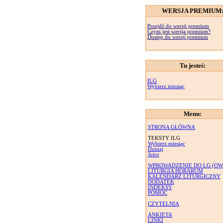
WERSJA PREMIUM
Przejdź do wersji premium
Czym jest wersja premium?
Dostęp do wersji premium
Tu jesteś:
ILG
Wybierz miesiąc
Menu:
STRONA GŁÓWNA
TEKSTY ILG
Wybierz miesiąc
Dzisiaj
Jutro
WPROWADZENIE DO LG (OW
LITURGIA HORARUM
KALENDARZ LITURGICZNY
DODATEK
INDEKSY
POMOC
CZYTELNIA
ANKIETA
LINKI