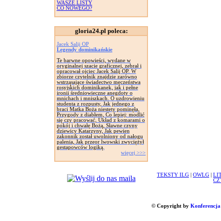
WASZE LISTY
CO NOWEGO?
gloria24.pl poleca:
Jacek Salij OP
Legendy dominikańskie
Te barwne opowieści, wydane w
oryginalnej szacie graficznej, zebrał i
opracował ojciec Jacek Salij OP. W
zbiorze czytelnik znajdzie zarówno
wstrząsające świadectwo męczeństwa
rosyjskich dominikanek, jak i pełne
ironii średniowieczne anegdoty o
mnichach i mniszkach. O uzdrowieniu
studenta z rozpusty, Jak jednego z
braci Matka Boża niestety pominęła,
Przygody z diabłem, Co lepiej: modlić
się czy pracować, Układ z komarami o
pokój i chwałę Bożą, Sławne czyny
dziewicy Katarzyny, Jak pewien
zakonnik został uwolniony od nałogu
palenia, Jak przeor lwowski zwyciężył
gestapowców logiką.
więcej >>>
TEKSTY ILG
|
OWLG
|
LI
CZ
© Copyright by
Konferencja 