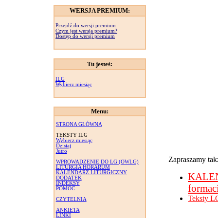
WERSJA PREMIUM:
Przejdź do wersji premium
Czym jest wersja premium?
Dostęp do wersji premium
Tu jesteś:
ILG
Wybierz miesiąc
Menu:
STRONA GŁÓWNA
TEKSTY ILG
Wybierz miesiąc
Dzisiaj
Jutro
Zapraszamy takż
WPROWADZENIE DO LG (OWLG)
LITURGIA HORARUM
KALENDARZ LITURGICZNY
KALE
DODATEK
INDEKSY
formac
POMOC
Teksty L
CZYTELNIA
ANKIETA
LINKI