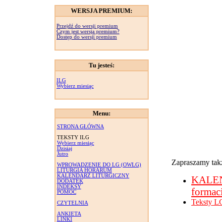
WERSJA PREMIUM:
Przejdź do wersji premium
Czym jest wersja premium?
Dostęp do wersji premium
Tu jesteś:
ILG
Wybierz miesiąc
Menu:
STRONA GŁÓWNA
TEKSTY ILG
Wybierz miesiąc
Dzisiaj
Jutro
Zapraszamy takż
WPROWADZENIE DO LG (OWLG)
LITURGIA HORARUM
KALENDARZ LITURGICZNY
KALE
DODATEK
INDEKSY
formac
POMOC
Teksty L
CZYTELNIA
ANKIETA
LINKI