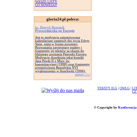
WASZE LISTY
CO NOWEGO?
gloria24.pl poleca:
ks. Henryk Romanik
Przewodniczka po Europie
Jest to medytacja zainspirowana
kalendarium ostatnich dni życia Edyty
Stein, ujęta w formę nowenny.
Rozważania zawierające psalmy i
fragmenty jej tekstów są okazją do
bliższego poznania Patronki Europy.
Medytacje dopełniają tekst homilii
Jana Pawła II z Mszy św.
kanonizacyjnej (1998) oraz fragmenty
przemówienia Benedykta XVI
wygłoszonego w Auschwitz (2006).
więcej >>>
TEKSTY ILG
|
OWLG
|
LI
CZ
© Copyright by
Konferencja 