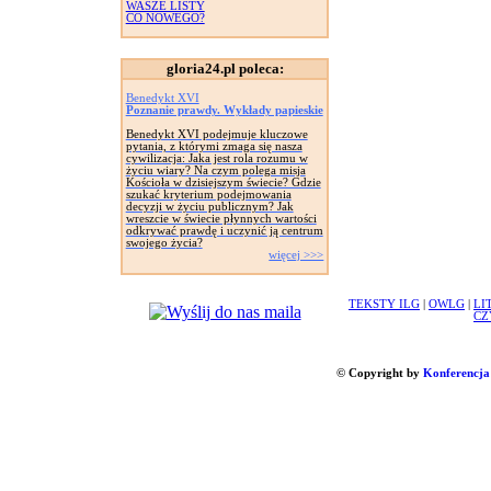
WASZE LISTY
CO NOWEGO?
gloria24.pl poleca:
Benedykt XVI
Poznanie prawdy. Wykłady papieskie
Benedykt XVI podejmuje kluczowe
pytania, z którymi zmaga się nasza
cywilizacja: Jaka jest rola rozumu w
życiu wiary? Na czym polega misja
Kościoła w dzisiejszym świecie? Gdzie
szukać kryterium podejmowania
decyzji w życiu publicznym? Jak
wreszcie w świecie płynnych wartości
odkrywać prawdę i uczynić ją centrum
swojego życia?
więcej >>>
TEKSTY ILG
|
OWLG
|
LI
CZ
© Copyright by
Konferencja 