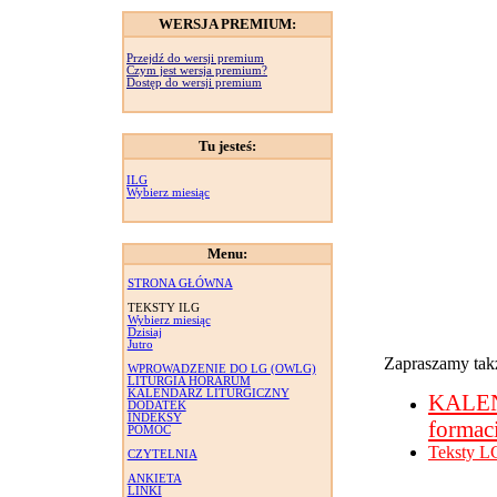
WERSJA PREMIUM:
Przejdź do wersji premium
Czym jest wersja premium?
Dostęp do wersji premium
Tu jesteś:
ILG
Wybierz miesiąc
Menu:
STRONA GŁÓWNA
TEKSTY ILG
Wybierz miesiąc
Dzisiaj
Jutro
Zapraszamy takż
WPROWADZENIE DO LG (OWLG)
LITURGIA HORARUM
KALENDARZ LITURGICZNY
KALE
DODATEK
INDEKSY
formac
POMOC
Teksty L
CZYTELNIA
ANKIETA
LINKI