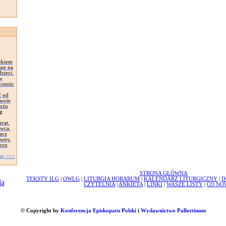
ekiem
sze na
zieci,
 w
konnic
ć od
Swoje
łożu
g
erat,
awca,
acz
ywny.
oru
ej >>>
STRONA GŁÓWNA
TEKSTY ILG
|
OWLG
|
LITURGIA HORARUM
|
KALENDARZ LITURGICZNY
|
D
CZYTELNIA
|
ANKIETA
|
LINKI
|
WASZE LISTY
|
CO NO
© Copyright by
Konferencja Episkopatu Polski
i
Wydawnictwo Pallottinum