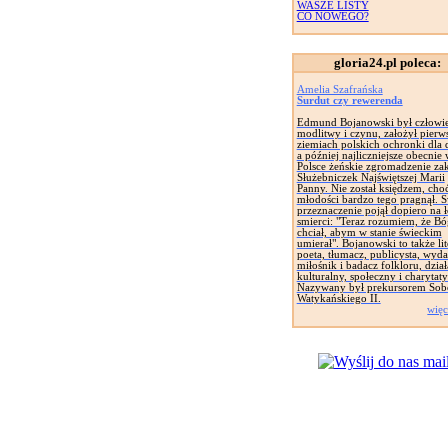
WASZE LISTY
CO NOWEGO?
gloria24.pl poleca:
Amelia Szafrańska
Surdut czy rewerenda
Edmund Bojanowski był człowi
modlitwy i czynu, założył pierw
ziemiach polskich ochronki dla d
a później najliczniejsze obecnie
Polsce żeńskie zgromadzenie za
Służebniczek Najświętszej Marii
Panny. Nie został księdzem, cho
młodości bardzo tego pragnął. 
przeznaczenie pojął dopiero na 
smierci: "Teraz rozumiem, że Bó
chciał, abym w stanie świeckim
umierał". Bojanowski to także lit
poeta, tłumacz, publicysta, wyd
miłośnik i badacz folkloru, dział
kulturalny, społeczny i charytat
Nazywany był prekursorem Sob
Watykańskiego II.
więc