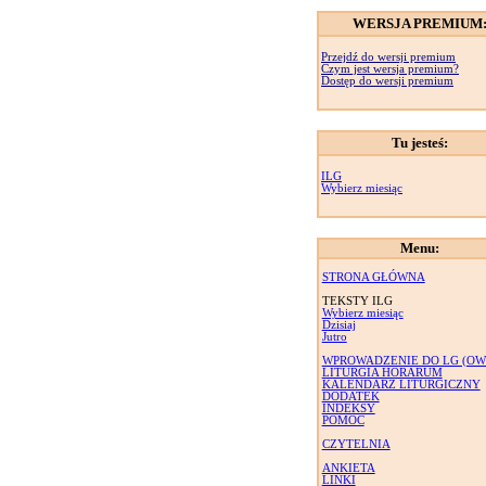
WERSJA PREMIUM
Przejdź do wersji premium
Czym jest wersja premium?
Dostęp do wersji premium
Tu jesteś:
ILG
Wybierz miesiąc
Menu:
STRONA GŁÓWNA
TEKSTY ILG
Wybierz miesiąc
Dzisiaj
Jutro
WPROWADZENIE DO LG (OW
LITURGIA HORARUM
KALENDARZ LITURGICZNY
DODATEK
INDEKSY
POMOC
CZYTELNIA
ANKIETA
LINKI