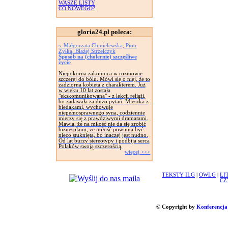
WASZE LISTY
CO NOWEGO?
gloria24.pl poleca:
s. Małgorzata Chmielewska, Piotr
Żyłka, Błażej Strzelczyk
Sposób na (cholernie) szczęśliwe
życie
Niepokorna zakonnica w rozmowie
szczerej do bólu. Mówi się o niej, że to
zadziorna kobieta z charakterem. Już
w wieku 10 lat została
"ekskomunikowana" - z lekcji religii,
bo zadawała za dużo pytań. Mieszka z
biedakami, wychowuje
niepełnosprawnego syna, codziennie
mierzy się z prawdziwymi dramatami.
Mawia, że na miłość nie da się zrobić
biznesplanu, że miłość powinna być
nieco stuknięta, bo inaczej jest nudno.
Od lat burzy stereotypy i podbija serca
Polaków swoją szczerością.
więcej >>>
TEKSTY ILG
|
OWLG
|
LI
CZ
© Copyright by
Konferencja 