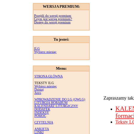
WERSJA PREMIUM:
Przejdź do wersji premium
Czym jest wersja premium?
Dostęp do wersji premium
Tu jesteś:
ILG
Wybierz miesiąc
Menu:
STRONA GŁÓWNA
TEKSTY ILG
Wybierz miesiąc
Dzisiaj
Jutro
Zapraszamy takż
WPROWADZENIE DO LG (OWLG)
LITURGIA HORARUM
KALENDARZ LITURGICZNY
KALE
DODATEK
INDEKSY
formac
POMOC
Teksty L
CZYTELNIA
ANKIETA
LINKI