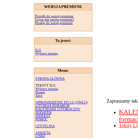
WERSJA PREMIUM:
Przejdź do wersji premium
Czym jest wersja premium?
Dostęp do wersji premium
Tu jesteś:
ILG
Wybierz miesiąc
Menu:
STRONA GŁÓWNA
TEKSTY ILG
Wybierz miesiąc
Dzisiaj
Jutro
Zapraszamy takż
WPROWADZENIE DO LG (OWLG)
LITURGIA HORARUM
KALENDARZ LITURGICZNY
KALE
DODATEK
INDEKSY
formac
POMOC
Teksty L
CZYTELNIA
ANKIETA
LINKI