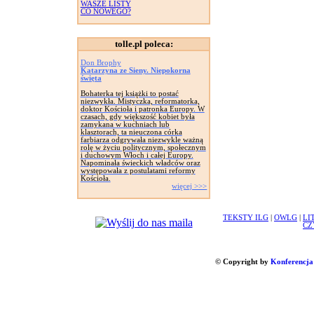
WASZE LISTY
CO NOWEGO?
tolle.pl poleca:
Don Brophy
Katarzyna ze Sieny. Niepokorna
święta
Bohaterka tej książki to postać
niezwykła. Mistyczka, reformatorka,
doktor Kościoła i patronka Europy. W
czasach, gdy większość kobiet była
zamykana w kuchniach lub
klasztorach, ta nieuczona córka
farbiarza odgrywała niezwykle ważną
rolę w życiu politycznym, społecznym
i duchowym Włoch i całej Europy.
Napominała świeckich władców oraz
występowała z postulatami reformy
Kościoła.
więcej >>>
TEKSTY ILG
|
OWLG
|
LI
CZ
© Copyright by
Konferencja 