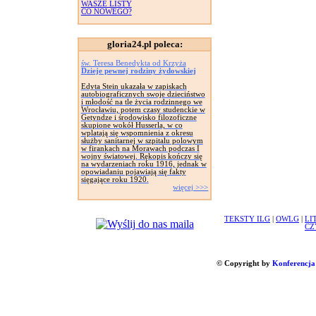
WASZE LISTY
CO NOWEGO?
gloria24.pl poleca:
św. Teresa Benedykta od Krzyża
Dzieje pewnej rodziny żydowskiej
Edyta Stein ukazała w zapiskach
autobiograficznych swoje dzieciństwo
i młodość na tle życia rodzinnego we
Wrocławiu, potem czasy studenckie w
Getyndze i środowisko filozoficzne
skupione wokół Husserla, w co
wplatają się wspomnienia z okresu
służby sanitarnej w szpitalu polowym
w firankach na Morawach podczas I
wojny światowej. Rękopis kończy się
na wydarzeniach roku 1916, jednak w
opowiadaniu pojawiają się fakty
sięgające roku 1920.
więcej >>>
TEKSTY ILG
|
OWLG
|
LI
CZ
© Copyright by
Konferencja 