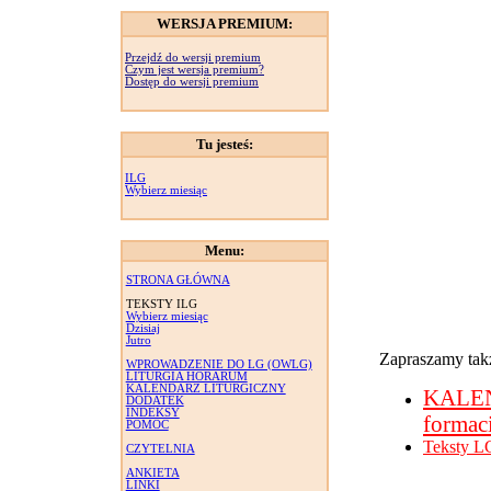
WERSJA PREMIUM:
Przejdź do wersji premium
Czym jest wersja premium?
Dostęp do wersji premium
Tu jesteś:
ILG
Wybierz miesiąc
Menu:
STRONA GŁÓWNA
TEKSTY ILG
Wybierz miesiąc
Dzisiaj
Jutro
Zapraszamy takż
WPROWADZENIE DO LG (OWLG)
LITURGIA HORARUM
KALENDARZ LITURGICZNY
KALE
DODATEK
INDEKSY
formac
POMOC
Teksty L
CZYTELNIA
ANKIETA
LINKI