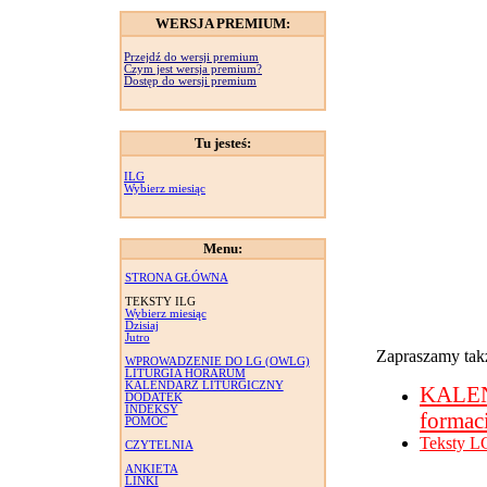
WERSJA PREMIUM:
Przejdź do wersji premium
Czym jest wersja premium?
Dostęp do wersji premium
Tu jesteś:
ILG
Wybierz miesiąc
Menu:
STRONA GŁÓWNA
TEKSTY ILG
Wybierz miesiąc
Dzisiaj
Jutro
Zapraszamy takż
WPROWADZENIE DO LG (OWLG)
LITURGIA HORARUM
KALENDARZ LITURGICZNY
KALE
DODATEK
INDEKSY
formac
POMOC
Teksty L
CZYTELNIA
ANKIETA
LINKI