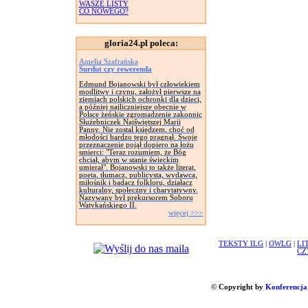
WASZE LISTY
CO NOWEGO?
gloria24.pl poleca:
Amelia Szafrańska
Surdut czy rewerenda
Edmund Bojanowski był człowiekiem
modlitwy i czynu, założył pierwsze na
ziemiach polskich ochronki dla dzieci,
a później najliczniejsze obecnie w
Polsce żeńskie zgromadzenie zakonnic
Służebniczek Najświętszej Marii
Panny. Nie został księdzem, choć od
młodości bardzo tego pragnął. Swoje
przeznaczenie pojął dopiero na łożu
smierci: "Teraz rozumiem, że Bóg
chciał, abym w stanie świeckim
umierał". Bojanowski to także literat,
poeta, tłumacz, publicysta, wydawca,
miłośnik i badacz folkloru, działacz
kulturalny, społeczny i charytatywny.
Nazywany był prekursorem Soboru
Watykańskiego II.
więcej >>>
TEKSTY ILG
|
OWLG
|
LI
CZ
© Copyright by
Konferencja 