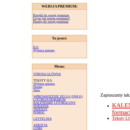
WERSJA PREMIUM:
Przejdź do wersji premium
Czym jest wersja premium?
Dostęp do wersji premium
Tu jesteś:
ILG
Wybierz miesiąc
Menu:
STRONA GŁÓWNA
TEKSTY ILG
Wybierz miesiąc
Dzisiaj
Jutro
Zapraszamy takż
WPROWADZENIE DO LG (OWLG)
LITURGIA HORARUM
KALENDARZ LITURGICZNY
KALE
DODATEK
INDEKSY
formac
POMOC
Teksty L
CZYTELNIA
ANKIETA
LINKI