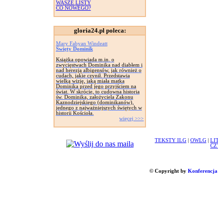
WASZE LISTY
CO NOWEGO?
gloria24.pl poleca:
Mary Fabyan Windeatt
Święty Dominik
Książka opowiada m.in. o
zwycięstwach Dominika nad diabłem i
nad herezją albigensów, jak również o
cudach, jakie czynił. Przedstawia
wielką wizję, jaką miała matka
Dominika przed jego przyjściem na
świat. W skrócie, to cudowna historia
św. Dominika, założyciela Zakonu
Kaznodziejskiego (dominikanów),
jednego z najważniejszych świętych w
historii Kościoła.
więcej >>>
TEKSTY ILG
|
OWLG
|
LI
CZ
© Copyright by
Konferencja 