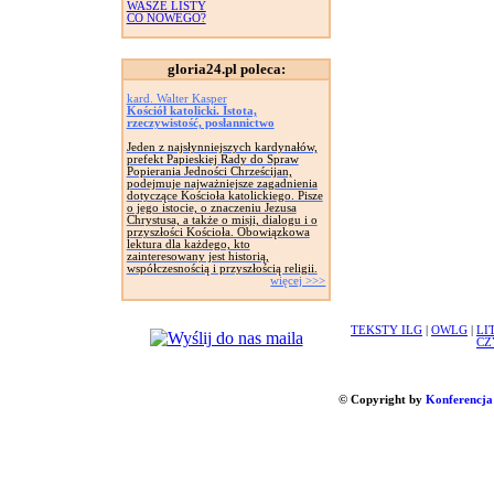
WASZE LISTY
CO NOWEGO?
gloria24.pl poleca:
kard. Walter Kasper
Kościół katolicki. Istota,
rzeczywistość, posłannictwo
Jeden z najsłynniejszych kardynałów,
prefekt Papieskiej Rady do Spraw
Popierania Jedności Chrześcijan,
podejmuje najważniejsze zagadnienia
dotyczące Kościoła katolickiego. Pisze
o jego istocie, o znaczeniu Jezusa
Chrystusa, a także o misji, dialogu i o
przyszłości Kościoła. Obowiązkowa
lektura dla każdego, kto
zainteresowany jest historią,
współczesnością i przyszłością religii.
więcej >>>
TEKSTY ILG
|
OWLG
|
LI
CZ
© Copyright by
Konferencja 