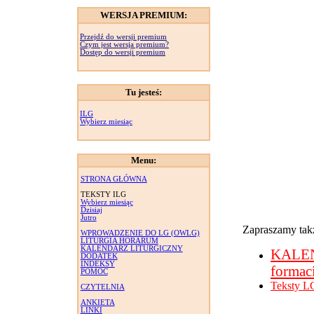
WERSJA PREMIUM:
Przejdź do wersji premium
Czym jest wersja premium?
Dostęp do wersji premium
Tu jesteś:
ILG
Wybierz miesiąc
Menu:
STRONA GŁÓWNA
TEKSTY ILG
Wybierz miesiąc
Dzisiaj
Jutro
Zapraszamy takż
WPROWADZENIE DO LG (OWLG)
LITURGIA HORARUM
KALENDARZ LITURGICZNY
KALE
DODATEK
INDEKSY
formac
POMOC
Teksty L
CZYTELNIA
ANKIETA
LINKI