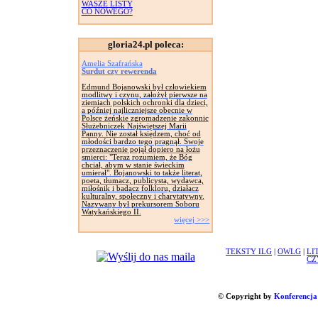
WASZE LISTY
CO NOWEGO?
gloria24.pl poleca:
Amelia Szafrańska
Surdut czy rewerenda
Edmund Bojanowski był człowiekiem
modlitwy i czynu, założył pierwsze na
ziemiach polskich ochronki dla dzieci,
a później najliczniejsze obecnie w
Polsce żeńskie zgromadzenie zakonnic
Służebniczek Najświętszej Marii
Panny. Nie został księdzem, choć od
młodości bardzo tego pragnął. Swoje
przeznaczenie pojął dopiero na łożu
smierci: "Teraz rozumiem, że Bóg
chciał, abym w stanie świeckim
umierał". Bojanowski to także literat,
poeta, tłumacz, publicysta, wydawca,
miłośnik i badacz folkloru, działacz
kulturalny, społeczny i charytatywny.
Nazywany był prekursorem Soboru
Watykańskiego II.
więcej >>>
TEKSTY ILG
|
OWLG
|
LI
CZ
© Copyright by
Konferencja 