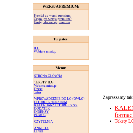
WERSJA PREMIUM:
Przejdź do wersji premium
Czym jest wersja premium?
Dostęp do wersji premium
Tu jesteś:
ILG
Wybierz miesiąc
Menu:
STRONA GŁÓWNA
TEKSTY ILG
Wybierz miesiąc
Dzisiaj
Jutro
Zapraszamy takż
WPROWADZENIE DO LG (OWLG)
LITURGIA HORARUM
KALENDARZ LITURGICZNY
KALE
DODATEK
INDEKSY
formac
POMOC
Teksty L
CZYTELNIA
ANKIETA
LINKI