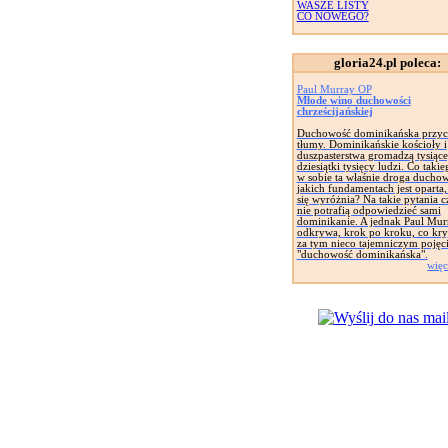
WASZE LISTY
CO NOWEGO?
gloria24.pl poleca:
Paul Murray OP
Młode wino duchowości
chrześcijańskiej
Duchowość dominikańska przyc
tłumy. Dominikańskie kościoły i
duszpasterstwa gromadzą tysiące
dziesiątki tysięcy ludzi. Co taki
w sobie ta właśnie droga ducho
jakich fundamentach jest oparta
się wyróżnia? Na takie pytania c
nie potrafią odpowiedzieć sami
dominikanie. A jednak Paul Mur
odkrywa, krok po kroku, co kryj
za tym nieco tajemniczym pojęc
"duchowość dominikańska".
więc