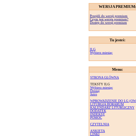
WERSJA PREMIUM
Przejdź do wersji premium
Czym jest wersja premium?
Dostęp do wersji premium
Tu jesteś:
ILG
Wybierz miesiąc
Menu:
STRONA GŁÓWNA
TEKSTY ILG
Wybierz miesiąc
Dzisiaj
Jutro
WPROWADZENIE DO LG (OW
LITURGIA HORARUM
KALENDARZ LITURGICZNY
DODATEK
INDEKSY
POMOC
CZYTELNIA
ANKIETA
LINKI