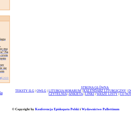
iąga
,
ego ma
wa? Na
, czym
zęsto
ray
e się
iem
ej >>>
STRONA GŁÓWNA
TEKSTY ILG
|
OWLG
|
LITURGIA HORARUM
|
KALENDARZ LITURGICZNY
|
D
CZYTELNIA
|
ANKIETA
|
LINKI
|
WASZE LISTY
|
CO NO
© Copyright by
Konferencja Episkopatu Polski
i
Wydawnictwo Pallottinum