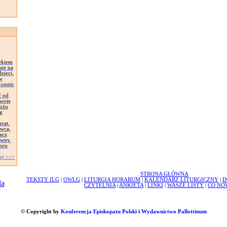
ekiem
sze na
zieci,
 w
konnic
ć od
Swoje
łożu
g
erat,
awca,
acz
ywny.
oru
ej >>>
STRONA GŁÓWNA
TEKSTY ILG
|
OWLG
|
LITURGIA HORARUM
|
KALENDARZ LITURGICZNY
|
D
CZYTELNIA
|
ANKIETA
|
LINKI
|
WASZE LISTY
|
CO NO
© Copyright by
Konferencja Episkopatu Polski
i
Wydawnictwo Pallottinum