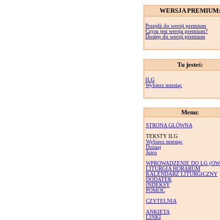
WERSJA PREMIUM
Przejdź do wersji premium
Czym jest wersja premium?
Dostęp do wersji premium
Tu jesteś:
ILG
Wybierz miesiąc
Menu:
STRONA GŁÓWNA
TEKSTY ILG
Wybierz miesiąc
Dzisiaj
Jutro
WPROWADZENIE DO LG (OW
LITURGIA HORARUM
KALENDARZ LITURGICZNY
DODATEK
INDEKSY
POMOC
CZYTELNIA
ANKIETA
LINKI