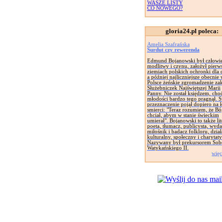
WASZE LISTY
CO NOWEGO?
gloria24.pl poleca:
Amelia Szafrańska
Surdut czy rewerenda
Edmund Bojanowski był człowi
modlitwy i czynu, założył pierw
ziemiach polskich ochronki dla d
a później najliczniejsze obecnie
Polsce żeńskie zgromadzenie za
Służebniczek Najświętszej Marii
Panny. Nie został księdzem, cho
młodości bardzo tego pragnął. 
przeznaczenie pojął dopiero na 
smierci: "Teraz rozumiem, że Bó
chciał, abym w stanie świeckim
umierał". Bojanowski to także lit
poeta, tłumacz, publicysta, wyd
miłośnik i badacz folkloru, dział
kulturalny, społeczny i charytat
Nazywany był prekursorem Sob
Watykańskiego II.
więc