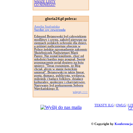
WASZE LISTY
CO NOWEGO?
gloria24.pl poleca:
Amelia Szafrańska
Surdut czy rewerenda
Edmund Bojanowski był człowiekiem
modlitwy i czynu, założył pierwsze na
ziemiach polskich ochronki dla dzieci,
a później najliczniejsze obecnie w
Polsce żeńskie zgromadzenie zakonnic
Służebniczek Najświętszej Marii
Panny. Nie został księdzem, choć od
młodości bardzo tego pragnął. Swoje
przeznaczenie pojął dopiero na łożu
smierci: "Teraz rozumiem, że Bóg
chciał, abym w stanie świeckim
umierał". Bojanowski to także literat,
poeta, tłumacz, publicysta, wydawca,
miłośnik i badacz folkloru, działacz
kulturalny, społeczny i charytatywny.
Nazywany był prekursorem Soboru
Watykańskiego II.
więcej >>>
TEKSTY ILG
|
OWLG
|
LI
CZ
© Copyright by
Konferencja 