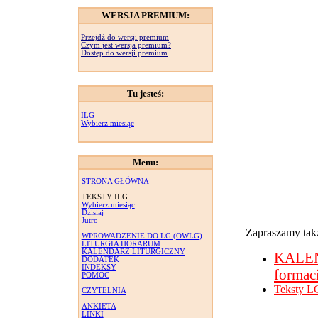
WERSJA PREMIUM:
Przejdź do wersji premium
Czym jest wersja premium?
Dostęp do wersji premium
Tu jesteś:
ILG
Wybierz miesiąc
Menu:
STRONA GŁÓWNA
TEKSTY ILG
Wybierz miesiąc
Dzisiaj
Jutro
Zapraszamy takż
WPROWADZENIE DO LG (OWLG)
LITURGIA HORARUM
KALENDARZ LITURGICZNY
KALE
DODATEK
INDEKSY
formac
POMOC
Teksty L
CZYTELNIA
ANKIETA
LINKI