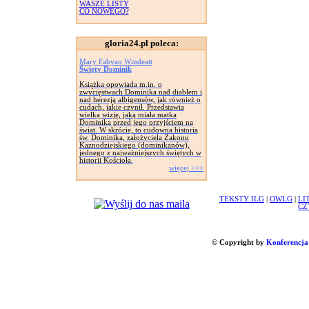
WASZE LISTY
CO NOWEGO?
gloria24.pl poleca:
Mary Fabyan Windeatt
Święty Dominik
Książka opowiada m.in. o
zwycięstwach Dominika nad diabłem i
nad herezją albigensów, jak również o
cudach, jakie czynił. Przedstawia
wielką wizję, jaką miała matka
Dominika przed jego przyjściem na
świat. W skrócie, to cudowna historia
św. Dominika, założyciela Zakonu
Kaznodziejskiego (dominikanów),
jednego z najważniejszych świętych w
historii Kościoła.
więcej >>>
TEKSTY ILG
|
OWLG
|
LI
CZ
© Copyright by
Konferencja 