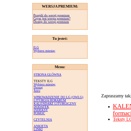
WERSJA PREMIUM:
Przejdź do wersji premium
Czym jest wersja premium?
Dostęp do wersji premium
Tu jesteś:
ILG
Wybierz miesiąc
Menu:
STRONA GŁÓWNA
TEKSTY ILG
Wybierz miesiąc
Dzisiaj
Jutro
Zapraszamy takż
WPROWADZENIE DO LG (OWLG)
LITURGIA HORARUM
KALENDARZ LITURGICZNY
KALE
DODATEK
INDEKSY
formac
POMOC
Teksty L
CZYTELNIA
ANKIETA
LINKI