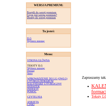
WERSJA PREMIUM:
Przejdź do wersji premium
Czym jest wersja premium?
Dostęp do wersji premium
Tu jesteś:
ILG
Wybierz miesiąc
Menu:
STRONA GŁÓWNA
TEKSTY ILG
Wybierz miesiąc
Dzisiaj
Jutro
Zapraszamy takż
WPROWADZENIE DO LG (OWLG)
LITURGIA HORARUM
KALENDARZ LITURGICZNY
KALE
DODATEK
INDEKSY
formac
POMOC
Teksty L
CZYTELNIA
ANKIETA
LINKI