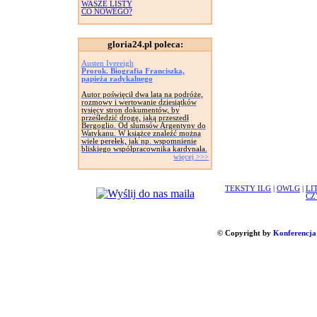
WASZE LISTY
CO NOWEGO?
gloria24.pl poleca:
Austen Ivereigh
Prorok. Biografia Franciszka,
papieża radykalnego
Autor poświęcił dwa lata na podróże,
rozmowy i wertowanie dziesiątków
tysięcy stron dokumentów, by
prześledzić drogę, jaką przeszedł
Bergoglio. Od slumsów Argentyny do
Watykanu. W książce znaleźć można
wiele perełek, jak np. wspomnienie
bliskiego współpracownika kardynała.
więcej >>>
TEKSTY ILG
|
OWLG
|
LI
CZ
© Copyright by
Konferencja 