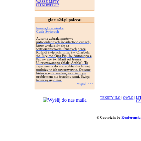
WASZE LISTY
CO NOWEGO?
gloria24.pl poleca:
Renata Czerwińska
Cuda Świętych
Autorka zebrała mnóstwo
potwierdzonych świadectw o cudach,
które wydarzyły się za
wstawiennictwem uznanych przez
Kościół świętych, m.in. św. Charbela,
św. Rity, św. Ojca Pio, św. Antoniego z
Padwy czy św. Marii od Jezusa
Ukrzyżowanego (Małej Arabki). To
zaproszenie do niezwykłej duchowej
podróży w ich towarzystwie. Opisane
historie są dowodem, że z żadnym
problemem nie jesteśmy sami. Święci
troszczą się o nas.
więcej >>>
TEKSTY ILG
|
OWLG
|
LI
CZ
© Copyright by
Konferencja 