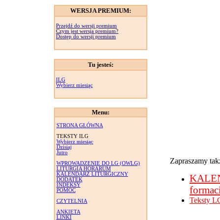
WERSJA PREMIUM:
Przejdź do wersji premium
Czym jest wersja premium?
Dostęp do wersji premium
Tu jesteś:
ILG
Wybierz miesiąc
Menu:
STRONA GŁÓWNA
TEKSTY ILG
Wybierz miesiąc
Dzisiaj
Jutro
Zapraszamy takż
WPROWADZENIE DO LG (OWLG)
LITURGIA HORARUM
KALENDARZ LITURGICZNY
KALE
DODATEK
INDEKSY
formac
POMOC
Teksty L
CZYTELNIA
ANKIETA
LINKI