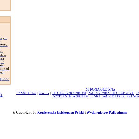
wdy o
w
zenia
r
ia
daje
rca
u i
ość
ię nad
ego
ej >>>
STRONA GŁÓWNA
TEKSTY ILG
|
OWLG
|
LITURGIA HORARUM
|
KALENDARZ LITURGICZNY
|
D
CZYTELNIA
|
ANKIETA
|
LINKI
|
WASZE LISTY
|
CO NO
© Copyright by
Konferencja Episkopatu Polski
i
Wydawnictwo Pallottinum