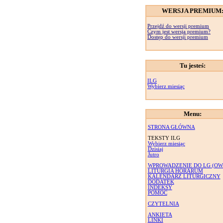
WERSJA PREMIUM
Przejdź do wersji premium
Czym jest wersja premium?
Dostęp do wersji premium
Tu jesteś:
ILG
Wybierz miesiąc
Menu:
STRONA GŁÓWNA
TEKSTY ILG
Wybierz miesiąc
Dzisiaj
Jutro
WPROWADZENIE DO LG (OW
LITURGIA HORARUM
KALENDARZ LITURGICZNY
DODATEK
INDEKSY
POMOC
CZYTELNIA
ANKIETA
LINKI