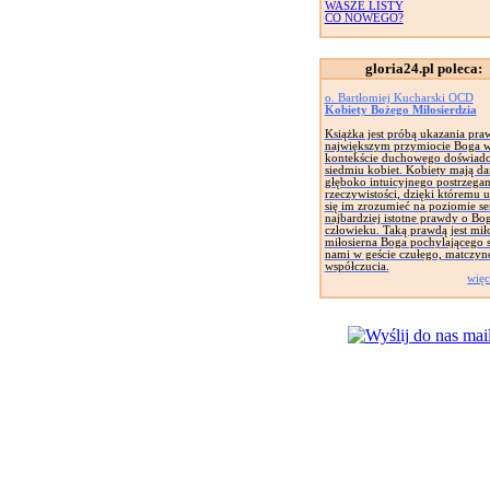
WASZE LISTY
CO NOWEGO?
gloria24.pl poleca:
o. Bartłomiej Kucharski OCD
Kobiety Bożego Miłosierdzia
Książka jest próbą ukazania pra
największym przymiocie Boga 
kontekście duchowego doświadc
siedmiu kobiet. Kobiety mają da
głęboko intuicyjnego postrzegan
rzeczywistości, dzięki któremu u
się im zrozumieć na poziomie se
najbardziej istotne prawdy o Bog
człowieku. Taką prawdą jest mił
miłosierna Boga pochylającego s
nami w geście czułego, matczyn
współczucia.
więc