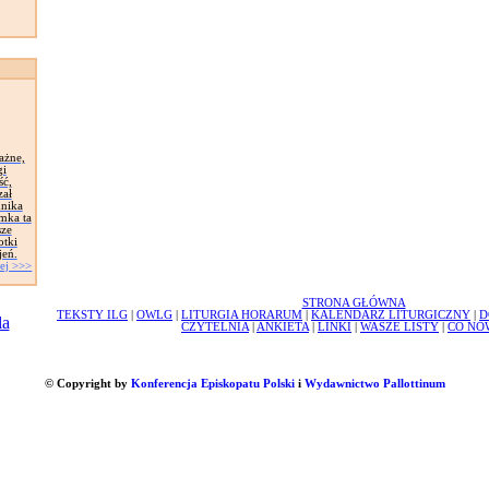
ażne,
gi
ść,
zał
nika
ymka ta
sze
otki
eń.
ej >>>
STRONA GŁÓWNA
TEKSTY ILG
|
OWLG
|
LITURGIA HORARUM
|
KALENDARZ LITURGICZNY
|
D
CZYTELNIA
|
ANKIETA
|
LINKI
|
WASZE LISTY
|
CO NO
© Copyright by
Konferencja Episkopatu Polski
i
Wydawnictwo Pallottinum