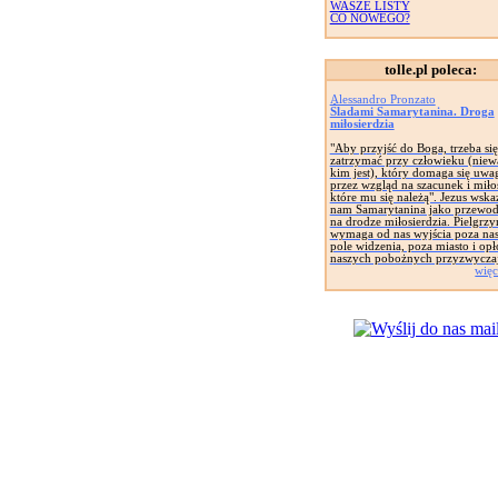
WASZE LISTY
CO NOWEGO?
tolle.pl poleca:
Alessandro Pronzato
Śladami Samarytanina. Droga
miłosierdzia
"Aby przyjść do Boga, trzeba się
zatrzymać przy człowieku (niew
kim jest), który domaga się uwa
przez wzgląd na szacunek i miło
które mu się należą". Jezus wska
nam Samarytanina jako przewod
na drodze miłosierdzia. Pielgrz
wymaga od nas wyjścia poza na
pole widzenia, poza miasto i opł
naszych pobożnych przyzwyczaj
więc