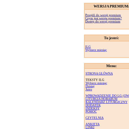
WERSJA PREMIUM
Przejdź do wersji premium
Czym jest wersja premium?
Dostęp do wersji premium
Tu jesteś:
ILG
Wybierz miesiąc
Menu:
STRONA GŁÓWNA
TEKSTY ILG
Wybierz miesiąc
Dzisiaj
Jutro
WPROWADZENIE DO LG (OW
LITURGIA HORARUM
KALENDARZ LITURGICZNY
DODATEK
INDEKSY
POMOC
CZYTELNIA
ANKIETA
LINKI