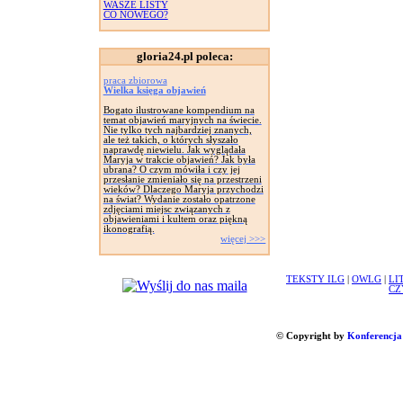
WASZE LISTY
CO NOWEGO?
gloria24.pl poleca:
praca zbiorowa
Wielka księga objawień
Bogato ilustrowane kompendium na
temat objawień maryjnych na świecie.
Nie tylko tych najbardziej znanych,
ale też takich, o których słyszało
naprawdę niewielu. Jak wyglądała
Maryja w trakcie objawień? Jak była
ubrana? O czym mówiła i czy jej
przesłanie zmieniało się na przestrzeni
wieków? Dlaczego Maryja przychodzi
na świat? Wydanie zostało opatrzone
zdjęciami miejsc związanych z
objawieniami i kultem oraz piękną
ikonografią.
więcej >>>
TEKSTY ILG
|
OWLG
|
LI
CZ
© Copyright by
Konferencja 