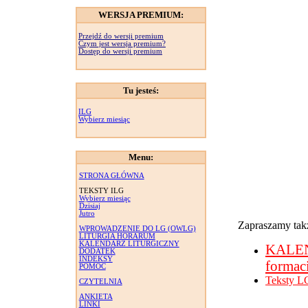
WERSJA PREMIUM:
Przejdź do wersji premium
Czym jest wersja premium?
Dostęp do wersji premium
Tu jesteś:
ILG
Wybierz miesiąc
Menu:
STRONA GŁÓWNA
TEKSTY ILG
Wybierz miesiąc
Dzisiaj
Jutro
Zapraszamy takż
WPROWADZENIE DO LG (OWLG)
LITURGIA HORARUM
KALENDARZ LITURGICZNY
KALE
DODATEK
INDEKSY
formac
POMOC
Teksty L
CZYTELNIA
ANKIETA
LINKI