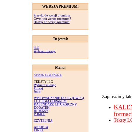
WERSJA PREMIUM:
Przejdź do wersji premium
Czym jest wersja premium?
Dostęp do wersji premium
Tu jesteś:
ILG
Wybierz miesiąc
Menu:
STRONA GŁÓWNA
TEKSTY ILG
Wybierz miesiąc
Dzisiaj
Jutro
Zapraszamy takż
WPROWADZENIE DO LG (OWLG)
LITURGIA HORARUM
KALENDARZ LITURGICZNY
KALE
DODATEK
INDEKSY
formac
POMOC
Teksty L
CZYTELNIA
ANKIETA
LINKI