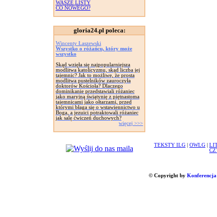
WASZE LISTY
CO NOWEGO?
gloria24.pl poleca:
Wincenty Łaszewski
Wszystko o różańcu, który może
wszystko
Skąd wzięła się najpopularniejsza
modlitwa katolicyzmu, skąd liczba jej
tajemnic? Jak to możliwe, że prosta
modlitwa pustelników zauroczyła
doktorów Kościoła? Dlaczego
dominikanie przedstawiali różaniec
jako maryjną świątynię z piętnastoma
tajemnicami jako ołtarzami, przed
którymi błaga się o wstawiennictwo u
Boga, a jezuici potraktowali różaniec
jak salę ćwiczeń duchowych?
więcej >>>
TEKSTY ILG
|
OWLG
|
LI
CZ
© Copyright by
Konferencja 