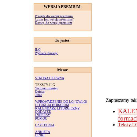
WERSJA PREMIUM:
Przejdź do wersji premium
Czym jest wersja premium?
Dostęp do wersji premium
Tu jesteś:
ILG
Wybierz miesiąc
Menu:
STRONA GŁÓWNA
TEKSTY ILG
Wybierz miesiąc
Dzisiaj
Jutro
Zapraszamy takż
WPROWADZENIE DO LG (OWLG)
LITURGIA HORARUM
KALENDARZ LITURGICZNY
KALE
DODATEK
INDEKSY
formac
POMOC
Teksty L
CZYTELNIA
ANKIETA
LINKI