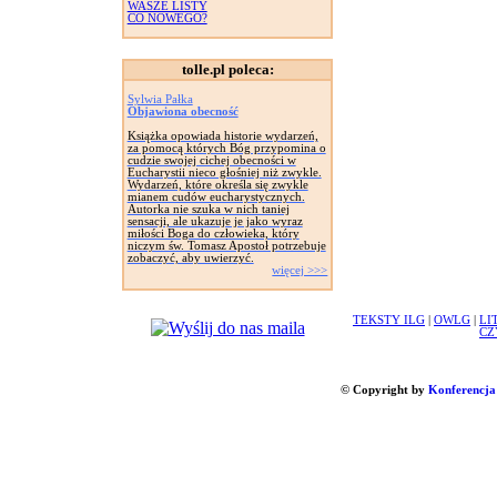
WASZE LISTY
CO NOWEGO?
tolle.pl poleca:
Sylwia Pałka
Objawiona obecność
Książka opowiada historie wydarzeń,
za pomocą których Bóg przypomina o
cudzie swojej cichej obecności w
Eucharystii nieco głośniej niż zwykle.
Wydarzeń, które określa się zwykle
mianem cudów eucharystycznych.
Autorka nie szuka w nich taniej
sensacji, ale ukazuje je jako wyraz
miłości Boga do człowieka, który
niczym św. Tomasz Apostoł potrzebuje
zobaczyć, aby uwierzyć.
więcej >>>
TEKSTY ILG
|
OWLG
|
LI
CZ
© Copyright by
Konferencja 